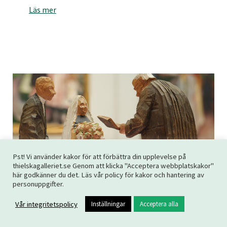
Läs mer
Pst! Vi använder kakor för att förbättra din upplevelse på
thielskagalleriet.se Genom att klicka "Acceptera webbplatskakor"
här godkänner du det. Läs vår policy för kakor och hantering av
personuppgifter.
Vår integritetspolicy
Inställningar
Acceptera alla
Liv och människor.