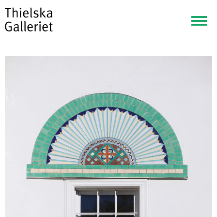
Visa
meny