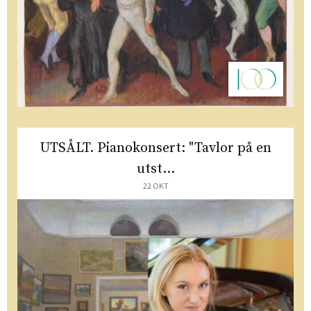
UTSÅLT. Pianokonsert: "Tavlor på en
utst...
22 OKT