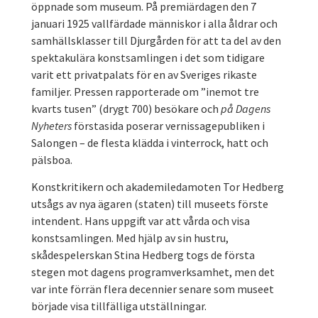
öppnade som museum. På premiärdagen den 7
januari 1925 vallfärdade människor i alla åldrar och
samhällsklasser till Djurgården för att ta del av den
spektakulära konstsamlingen i det som tidigare
varit ett privatpalats för en av Sveriges rikaste
familjer. Pressen rapporterade om ”inemot tre
kvarts tusen” (drygt 700) besökare och
på Dagens
Nyheters
förstasida poserar vernissagepubliken i
Salongen – de flesta klädda i vinterrock, hatt och
pälsboa.
Konstkritikern och akademiledamoten Tor Hedberg
utsågs av nya ägaren (staten) till museets förste
intendent. Hans uppgift var att vårda och visa
konstsamlingen. Med hjälp av sin hustru,
skådespelerskan Stina Hedberg togs de första
stegen mot dagens programverksamhet, men det
var inte förrän flera decennier senare som museet
började visa tillfälliga utställningar.