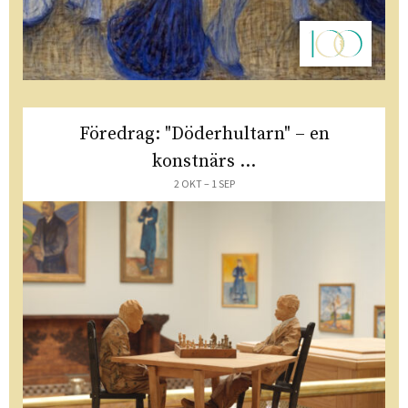
Föredrag: "Döderhultarn" – en
konstnärs ...
2 OKT – 1 SEP