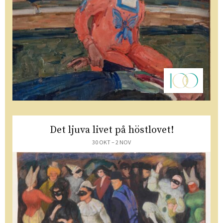
Det ljuva livet på höstlovet!
30 OKT – 2 NOV