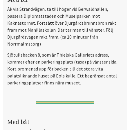
Med bil
Åk via Strandvägen, ta till höger vid Berwaldhallen,
passera Diplomatstaden och Museiparken mot
Kaknästornet. Fortsätt över Djurgårdsbrunnsbron rakt
fram mot Manillaskolan. Där tar man till vänster. Följ
Djurgårdsvägen rakt fram. (ca 10 minuter från
Norrmalmstorg)
Sjötullsbacken 8, som är Thielska Galleriets adress,
kommer efter en parkeringsplats (taxa) på vänster sida.
Kort promenad upp för backen till det stora vita
palatsliknande huset på Eols kulle. Ett begränsat antal
parkeringsplatser finns nära museet.
Med båt