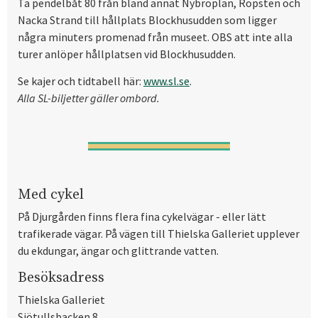
Ta pendelbåt 80 från bland annat Nybroplan, Ropsten och
Nacka Strand till hållplats Blockhusudden som ligger
några minuters promenad från museet. OBS att inte alla
turer anlöper hållplatsen vid Blockhusudden.
Se kajer och tidtabell här:
www.sl.se
.
Alla SL-biljetter gäller ombord.
Med cykel
På Djurgården finns flera fina cykelvägar - eller lätt
trafikerade vägar. På vägen till Thielska Galleriet upplever
du ekdungar, ängar och glittrande vatten.
Besöksadress
Thielska Galleriet
Sjötullsbacken 8