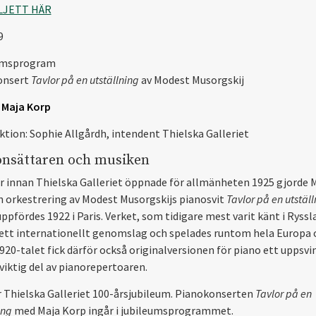
LJETT HÄR
9
umsprogram
onsert
Tavlor på en utställning
av Modest Musorgskij
:
Maja Korp
ktion: Sophie Allgårdh, intendent Thielska Galleriet
nsättaren och musiken
r innan Thielska Galleriet öppnade för allmänheten 1925 gjorde 
n orkestrering av Modest Musorgskijs pianosvit
Tavlor på en utställ
pfördes 1922 i Paris. Verket, som tidigare mest varit känt i Ryssla
ett internationellt genomslag och spelades runtom hela Europa 
920-talet fick därför också originalversionen för piano ett uppsvi
 viktig del av pianorepertoaren.
rar Thielska Galleriet 100-årsjubileum. Pianokonserten
Tavlor på en
ing
med Maja Korp ingår i jubileumsprogrammet.