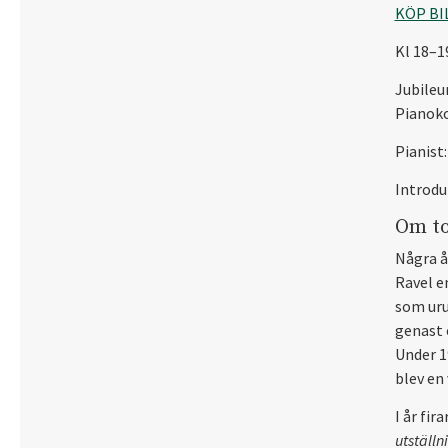
KÖP BI
Kl 18–1
Jubile
Pianok
Pianist
Introdu
Om to
Några å
Ravel e
som urup
genast 
Under 1
blev en
I år fi
utställn