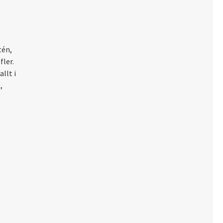
tén,
ler.
llt i
,