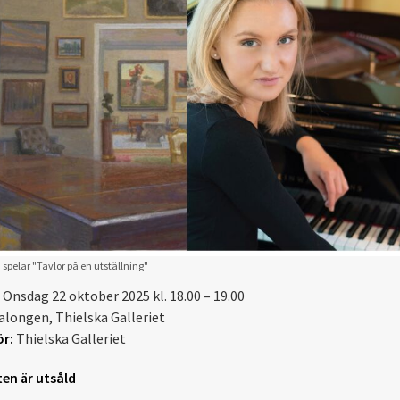
 spelar "Tavlor på en utställning"
Onsdag 22 oktober 2025 kl. 18.00 – 19.00
alongen, Thielska Galleriet
r:
Thielska Galleriet
en är utsåld