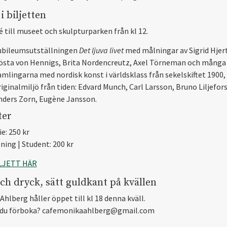
i biljetten
é till museet och skulpturparken från kl 12.
ubileumsutställningen
Det ljuva livet
med målningar av Sigrid Hjer
östa von Hennigs, Brita Nordencreutz, Axel Törneman och många f
mlingarna med nordisk konst i världsklass från sekelskiftet 1900, a
iginalmiljö från tiden: Edvard Munch, Carl Larsson, Bruno Liljefors
nders Zorn, Eugène Jansson.
ter
e: 250 kr
ning | Student: 200 kr
LJETT HÄR
ch dryck, sätt guldkant på kvällen
hlberg håller öppet till kl 18 denna kväll.
 du förboka? cafemonikaahlberg@gmail.com