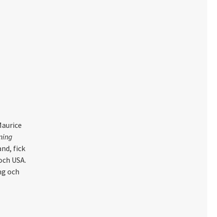
Maurice
ning
nd, fick
och USA.
ng och