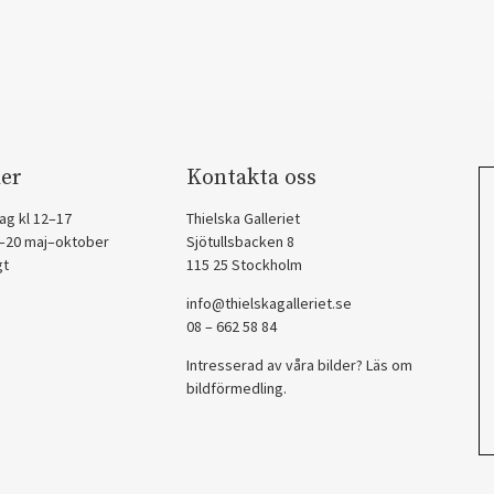
er
Kontakta oss
ag kl 12–17
Thielska Galleriet
2–20 maj–oktober
Sjötullsbacken 8
gt
115 25 Stockholm
info@thielskagalleriet.se
08 – 662 58 84
Intresserad av våra bilder? Läs om
bildförmedling
.