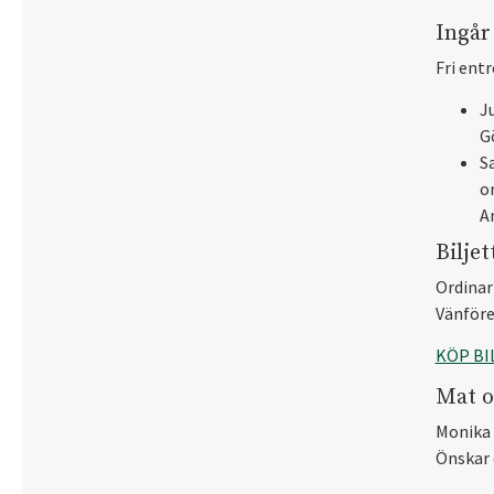
Ingår 
Fri entr
J
G
Sa
or
A
Biljet
Ordinari
Vänföre
KÖP BI
Mat o
Monika A
Önskar