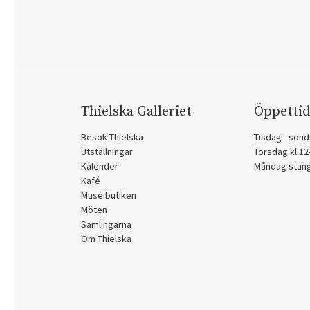
Thielska Galleriet
Öppettid
Besök Thielska
Tisdag– sönd
Utställningar
Torsdag kl 1
Kalender
Måndag stän
Kafé
Museibutiken
Möten
Samlingarna
Om Thielska