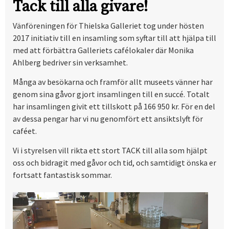
Tack till alla givare!
Vänföreningen för Thielska Galleriet tog under hösten
2017 initiativ till en insamling som syftar till att hjälpa till
med att förbättra Galleriets cafélokaler där Monika
Ahlberg bedriver sin verksamhet.
Många av besökarna och framför allt museets vänner har
genom sina gåvor gjort insamlingen till en succé. Totalt
har insamlingen givit ett tillskott på 166 950 kr. För en del
av dessa pengar har vi nu genomfört ett ansiktslyft för
caféet.
Vi i styrelsen vill rikta ett stort TACK till alla som hjälpt
oss och bidragit med gåvor och tid, och samtidigt önska er
fortsatt fantastisk sommar.