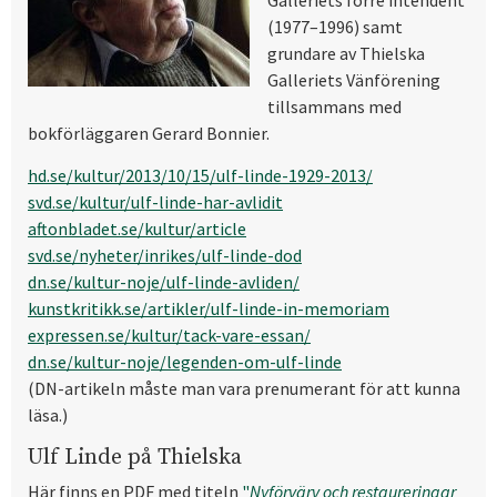
Galleriets förre intendent
(1977–1996) samt
grundare av Thielska
Galleriets Vänförening
tillsammans med
bokförläggaren Gerard Bonnier.
hd.se/kultur/2013/10/15/ulf-linde-1929-2013/
svd.se/kultur/ulf-linde-har-avlidit
aftonbladet.se/kultur/article
svd.se/nyheter/inrikes/ulf-linde-dod
dn.se/kultur-noje/ulf-linde-avliden/
kunstkritikk.se/artikler/ulf-linde-in-memoriam
expressen.se/kultur/tack-vare-essan/
dn.se/kultur-noje/legenden-om-ulf-linde
(DN-artikeln måste man vara prenumerant för att kunna
läsa.)
Ulf Linde på Thielska
Här finns en PDF med titeln
"
Nyförvärv och restaureringar