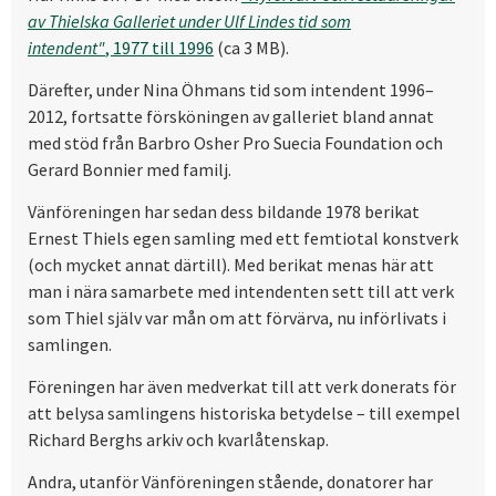
av Thielska Galleriet under Ulf Lindes tid som
intendent"
, 1977 till 1996
(ca 3 MB).
Därefter, under Nina Öhmans tid som intendent 1996–
2012, fortsatte försköningen av galleriet bland annat
med stöd från Barbro Osher Pro Suecia Foundation och
Gerard Bonnier med familj.
Vänföreningen har sedan dess bildande 1978 berikat
Ernest Thiels egen samling med ett femtiotal konstverk
(och mycket annat därtill). Med berikat menas här att
man i nära samarbete med intendenten sett till att verk
som Thiel själv var mån om att förvärva, nu införlivats i
samlingen.
Föreningen har även medverkat till att verk donerats för
att belysa samlingens historiska betydelse – till exempel
Richard Berghs arkiv och kvarlåtenskap.
Andra, utanför Vänföreningen stående, donatorer har