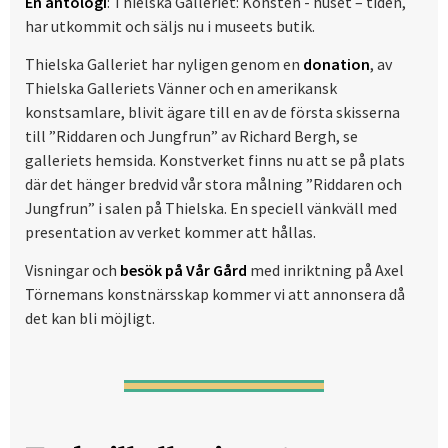
En antologi
: Thielska Galleriet: Konsten - huset – tiden,
har utkommit och säljs nu i museets butik.
Thielska Galleriet har nyligen genom en
donation
, av
Thielska Galleriets Vänner och en amerikansk
konstsamlare, blivit ägare till en av de första skisserna
till ”Riddaren och Jungfrun” av Richard Bergh, se
galleriets hemsida. Konstverket finns nu att se på plats
där det hänger bredvid vår stora målning ”Riddaren och
Jungfrun” i salen på Thielska. En speciell vänkväll med
presentation av verket kommer att hållas.
Visningar och
besök på Vår Gård
med inriktning på Axel
Törnemans konstnärsskap kommer vi att annonsera då
det kan bli möjligt.