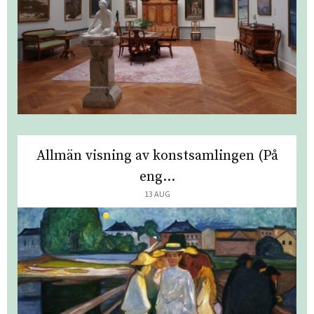
Allmän visning av konstsamlingen (På
eng...
13 AUG