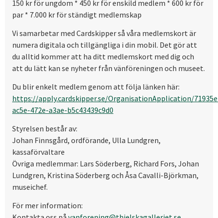
150 kr för ungdom * 450 kr för enskild medlem * 600 kr för
par * 7.000 kr för ständigt medlemskap
Vi samarbetar med Cardskipper så våra medlemskort är
numera digitala och tillgängliga i din mobil. Det gör att
du alltid kommer att ha ditt medlemskort med dig och
att du lätt kan se nyheter från vänföreningen och museet.
Du blir enkelt medlem genom att följa länken här:
https://apply.cardskipper.se/OrganisationApplication/71935e
ac5e-472e-a3ae-b5c43439c9d0
Styrelsen består av:
Johan Finnsgård, ordförande, Ulla Lundgren,
kassaförvaltare
Övriga medlemmar: Lars Söderberg, Richard Fors, Johan
Lundgren, Kristina Söderberg och Åsa Cavalli-Björkman,
museichef.
För mer information:
Kontakta oss på
vanforening@thielskagalleriet.se