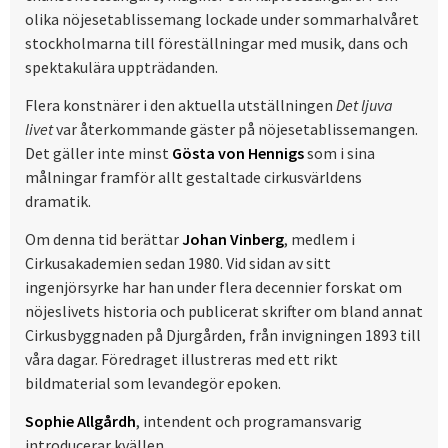
olika nöjesetablissemang lockade under sommarhalvåret
stockholmarna till föreställningar med musik, dans och
spektakulära uppträdanden.
Flera konstnärer i den aktuella utställningen
Det ljuva
livet
var återkommande gäster på nöjesetablissemangen.
Det gäller inte minst
Gösta von Hennigs
som i sina
målningar framför allt gestaltade cirkusvärldens
dramatik.
Om denna tid berättar
Johan Vinberg
, medlem i
Cirkusakademien sedan 1980. Vid sidan av sitt
ingenjörsyrke har han under flera decennier forskat om
nöjeslivets historia och publicerat skrifter om bland annat
Cirkusbyggnaden på Djurgården, från invigningen 1893 till
våra dagar. Föredraget illustreras med ett rikt
bildmaterial som levandegör epoken.
Sophie Allgårdh
, intendent och programansvarig
introducerar kvällen.