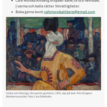
Café Monika Ahlberg erbjuder kaffe/te och hembakt
| varma och kalla rätter. Vinrättigheter.
Boka gärna bord:
cafemonikahlberg@gmail.com
Gösta von Hennigs,
Den gamle gycklaren,
1912, olja på duk. Prins Eugens
Waldemarsudde. Foto: Lars Edelholm