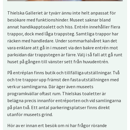
Thielska Galleriet är tyvärr ännu inte helt anpassat för
besökare med funktionshinder. Museet saknar bland
annat handikapptoalett och hiss. Entrén innehåller flera
trappor, dock med låga trappsteg. Samtliga trappor har
räcken med handledare. Under sommarhalvåret kan det
vara enklare att gå in i museet via den bakre entrén mot
parksidan där trappstegen är färre. Välj i så fall att gå runt
huset på gången till vänster sett från huvudentrén.
På entréplan finns butik och tillfälliga utställningar. Två
och tre trappor upp främst den fasta utställningen med
verk ur samlingarna. Där äger även museets
programkvällar oftast rum. Thielskas toaletter är
belägna precis innanför entréporten och vid samlingarna
på plan två. Ett antal parkeringsplatser finns direkt
utanför museets grind.
Hör av er innan ert besök om ni har frågor rörande