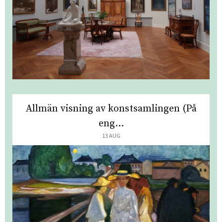
Allmän visning av konstsamlingen (På
eng...
13 AUG