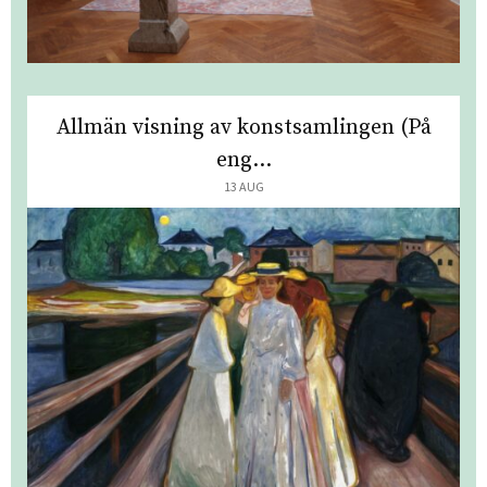
Allmän visning av konstsamlingen (På
eng...
13 AUG