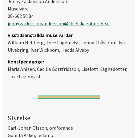
Jenny Zackrisson Andersson
Museivärd
08-662 58 84
jenny.zackrissonandersson@thielskagalleriet.se
Visstidsanställda museivärdar
William Hellberg, Tove Lagerqvist, Jenny Thåström, Isa
Ulvebring, Ivar Wickbom, Hedda Älveby
Konstpedagoger
Maria Ahlsén, Cecilia Gottfridsson, Liselott Kåghedotter,
Tove Lagerqvist
Styrelse
Carl-Johan Olsson, ordförande
Gunilla Asker, ledamot