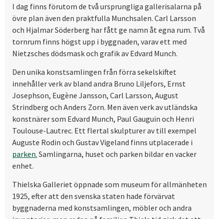
I dag finns förutom de två ursprungliga gallerisalarna på
övre plan även den praktfulla Munchsalen. Carl Larsson
och Hjalmar Söderberg har fått ge namn åt egna rum. Två
tornrum finns högst upp i byggnaden, varav ett med
Nietzsches dödsmask och grafik av Edvard Munch.
Den unika konstsamlingen från förra sekelskiftet
innehåller verk av bland andra Bruno Liljefors, Ernst
Josephson, Eugène Jansson, Carl Larsson, August
Strindberg och Anders Zorn. Men även verk av utländska
konstnärer som Edvard Munch, Paul Gauguin och Henri
Toulouse-Lautrec. Ett flertal skulpturer av till exempel
Auguste Rodin och Gustav Vigeland finns utplacerade i
parken.
Samlingarna, huset och parken bildar en vacker
enhet.
Thielska Galleriet öppnade som museum för allmänheten
1925, efter att den svenska staten hade förvärvat
byggnaderna med konstsamlingen, möbler och andra