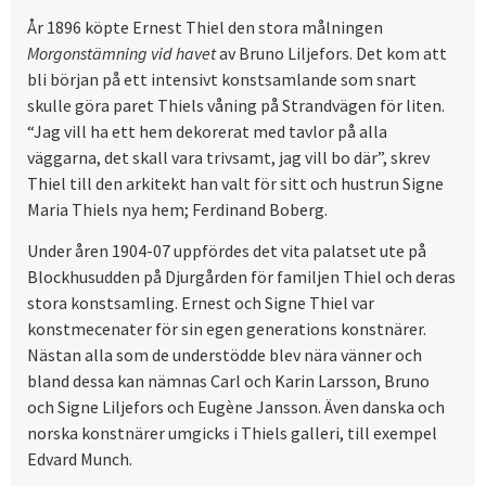
År 1896 köpte Ernest Thiel den stora målningen
Morgonstämning vid havet
av Bruno Liljefors. Det kom att
bli början på ett intensivt konstsamlande som snart
skulle göra paret Thiels våning på Strandvägen för liten.
“Jag vill ha ett hem dekorerat med tavlor på alla
väggarna, det skall vara trivsamt, jag vill bo där”, skrev
Thiel till den arkitekt han valt för sitt och hustrun Signe
Maria Thiels nya hem; Ferdinand Boberg.
Under åren 1904-07 uppfördes det vita palatset ute på
Blockhusudden på Djurgården för familjen Thiel och deras
stora konstsamling. Ernest och Signe Thiel var
konstmecenater för sin egen generations konstnärer.
Nästan alla som de understödde blev nära vänner och
bland dessa kan nämnas Carl och Karin Larsson, Bruno
och Signe Liljefors och Eugène Jansson. Även danska och
norska konstnärer umgicks i Thiels galleri, till exempel
Edvard Munch.