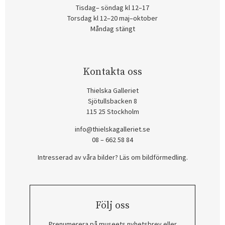
Tisdag– söndag kl 12–17
Torsdag kl 12–20 maj–oktober
Måndag stängt
Kontakta oss
Thielska Galleriet
Sjötullsbacken 8
115 25 Stockholm
info@thielskagalleriet.se
08 – 662 58 84
Intresserad av våra bilder? Läs om bildförmedling
.
Följ oss
Prenumerera på museets nyhetsbrev eller