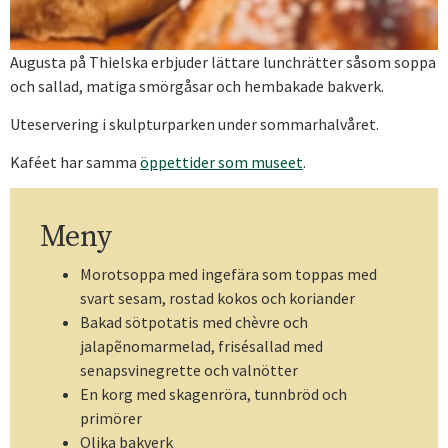
Augusta på Thielska erbjuder lättare lunchrätter såsom soppa
och sallad, matiga smörgåsar och hembakade bakverk.
Uteservering i skulpturparken under sommarhalvåret.
Kaféet har samma
öppettider som museet
.
Meny
Morotsoppa med ingefära som toppas med
svart sesam, rostad kokos och koriander
Bakad sötpotatis med chèvre och
jalapẽnomarmelad, frisésallad med
senapsvinegrette och valnötter
En korg med skagenröra, tunnbröd och
primörer
Olika bakverk