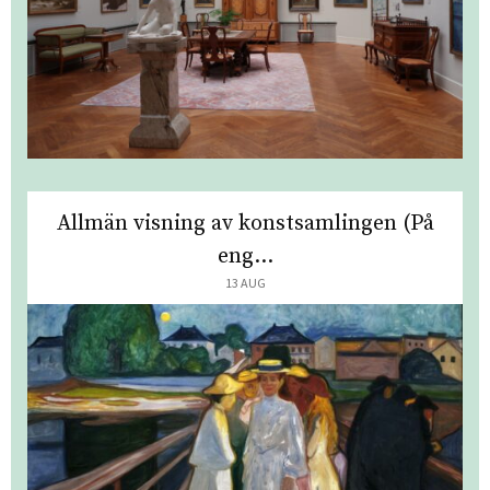
Allmän visning av konstsamlingen (På
eng...
13 AUG