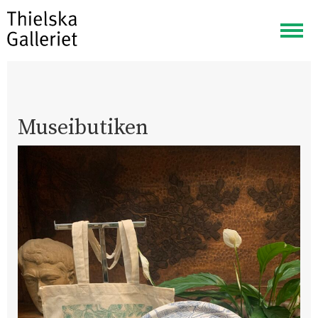
Visa
meny
Museibutiken