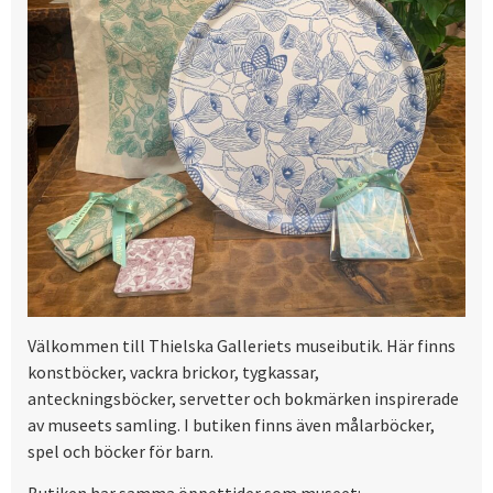
Välkommen till Thielska Galleriets museibutik. Här finns
konstböcker, vackra brickor, tygkassar,
anteckningsböcker, servetter och bokmärken inspirerade
av museets samling. I butiken finns även målarböcker,
spel och böcker för barn.
Butiken har samma öppettider som museet: