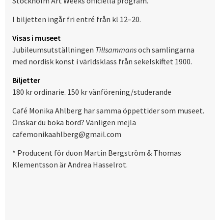
Stockholm Art Weeks officiella program.
I biljetten ingår fri entré från kl 12–20.
Visas i museet
Jubileumsutställningen
Tillsammans
och samlingarna
med nordisk konst i världsklass från sekelskiftet 1900.
Biljetter
180 kr ordinarie. 150 kr vänförening/studerande
Café Monika Ahlberg har samma öppettider som museet.
Önskar du boka bord? Vänligen mejla
cafemonikaahlberg@gmail.com
* Producent för duon Martin Bergström & Thomas
Klementsson är Andrea Hasselrot.