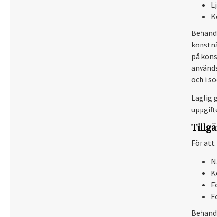
L
K
Behandl
konstnä
på kons
används
och i so
Laglig 
uppgift
Tillg
För att
N
K
F
F
Behandl