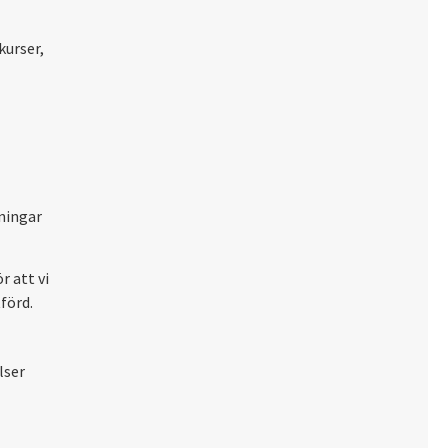
kurser,
ningar
r att vi
förd.
lser