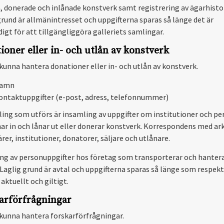
, donerade och inlånade konstverk samt registrering av ägarhistor
grund är allmänintresset och uppgifterna sparas så länge det är
igt för att tillgängliggöra galleriets samlingar.
ioner eller in- och utlån av konstverk
 kunna hantera donationer eller in- och utlån av konstverk.
amn
ontaktuppgifter (e-post, adress, telefonnummer)
ing som utförs är insamling av uppgifter om institutioner och pe
ar in och lånar ut eller donerar konstverk. Korrespondens med ark
er, institutioner, donatorer, säljare och utlånare.
ng av personuppgifter hos företag som transporterar och hanter
 Laglig grund är avtal och uppgifterna sparas så länge som respekt
 aktuellt och giltigt.
arförfrågningar
 kunna hantera forskarförfrågningar.