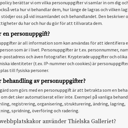
policy berättar vi om vilka personuppgifter vi samlar in om dig och
också veta hur vi behandlar dem, hur länge de lagras och vilken lag
i stödjer oss på vid insamlandet och behandlandet. Den beskriver 
ttigheter du har och hur du gör för att tillvarata dem.
r en personuppgift?
ppgifter är all information som kan användas för att identifiera 
 person som är i livet. Personuppgifter är t.ex. personnummer, na
 e-postadress och även fotografier. Krypterade uppgifter och olika
niska identiteter (t.ex. IP-nummer och cookies) är personuppgifte
las till fysiska personer.
r behandling av personuppgifter?
tgärd som görs med en personuppgift är att betrakta som en beha
 om det sker automatiserat eller inte. Exempel på vanliga behand
ling, registrering, organisering, strukturering, ändring, lagring,
ning, spridning, överföring och radering.
 webbplatskakor använder Thielska Galleriet?