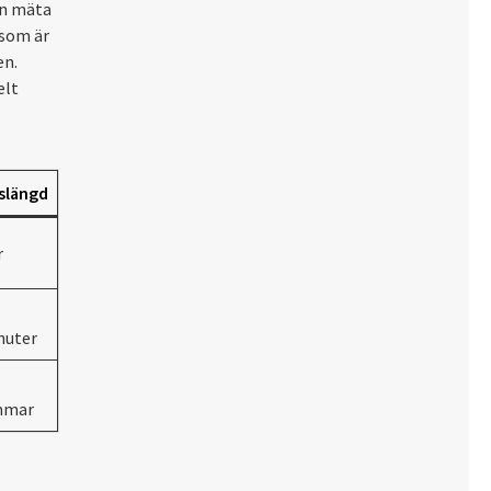
an mäta
 som är
en.
elt
slängd
r
nuter
mmar