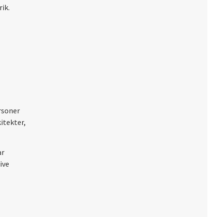
ik.
rsoner
itekter,
ar
ive