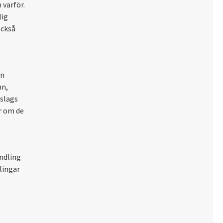
 varför.
lig
också
en
mn,
 slags
r om de
ndling
lingar