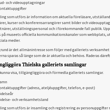
jud- och videoupptagningar
ontaktuppgifter
ing som utförs är information om aktuella föreläsare, utställan
rer, kurser och konferensarrangörer samt bilder och videouppta
tnärer, utställningspersonal och i förekommande fall publik. Upp
 på museets officiella kommunikationskanaler som webbplats, u
ciala medier.
grund är det allmänintresse som följer med galleriets verksamhet
erna sparas så länge som de är aktuella och behövs. Raderas däreft
ängliggöra Thielska galleriets samlingar
 kunna visa, tillgängliggöra och förmedla galleriets samlingar.
amn
ontaktuppgifter (adress, ateljéuppgifter, telefon, e-post)
ödelseår
ödelse- och verksamhetsland
ing som utförs är insamling och registrering av personuppgifter 