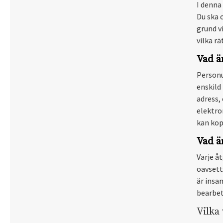
I denna 
Du ska 
grund v
vilka rä
Vad ä
Personu
enskild
adress,
elektro
kan kopp
Vad ä
Varje å
oavsett
är insam
bearbet
Vilka