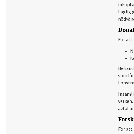
inköpta
Laglig 
nödvänd
Donat
För att
N
K
Behandl
som lån
konstnär
Insamli
verken.
avtal är
Forsk
För att