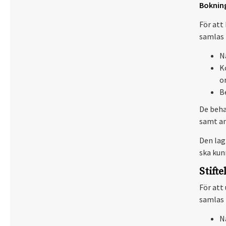
Bokning
För att 
samlas 
N
K
o
B
De beha
samt a
Den lag
ska kunn
Stifte
För att
samlas 
N