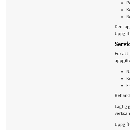
P
K
B
Den lag
Uppgift
Servi
För att
uppgifte
N
K
E
Behandl
Laglig 
verksa
Uppgift