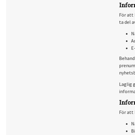
Infor
För att
ta del 
N
A
E
Behandl
prenume
nyhetsb
Laglig 
informa
Infor
För att
N
B