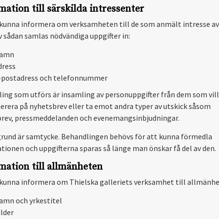
mation till särskilda intressenter
 kunna informera om verksamheten till de som anmält intresse av 
av sådan samlas nödvändiga uppgifter in:
amn
dress
-postadress och telefonnummer
ing som utförs är insamling av personuppgifter från dem som vill
rera på nyhetsbrev eller ta emot andra typer av utskick såsom
rev, pressmeddelanden och evenemangsinbjudningar.
grund är samtycke. Behandlingen behövs för att kunna förmedla
tionen och uppgifterna sparas så länge man önskar få del av den.
mation till allmänheten
 kunna informera om Thielska galleriets verksamhet till allmänhe
amn och yrkestitel
ilder