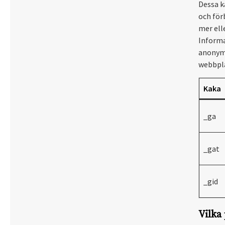
Dessa ka
och för
mer ell
Informa
anonym.
webbpla
Kaka
_ga
_gat
_gid
Vilka