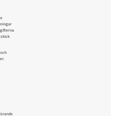
de
gningar
gifterna
tskick
 och
er.
rörande