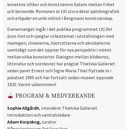
konstens villkor och konstnärens balans mellan frihet
och beroende. Romanen är till stora delar självbiografisk
och erbjuder en unik inblick i Bergmans konstnärskap.
Evenemanget ingår i det publika programmet till
Det
ljuva livet
och speglar cirkustemat i utställningen med
manegen, clownerna, hästryttarna och akrobaterna
samtidigt som det öppnar för nya perspektiv i mötet
mellan olika konstarter. Dialogen mellan bildkonst,
litteratur och scenkonst har präglat Thielska Galleriet
sedan paret Ernest och Signe Maria Thiel flyttade in i
palatset 1905 och har fortsatt sedan museet öppnade
1925. Varmt välkommen!
PROGRAM & MEDVERKANDE
Sophie Allgårdh
, intendent Thielska Galleriet
Introduktion och samtalsledare
Adam Korpskog,
curator
Några tankar om
Det ljuva livet