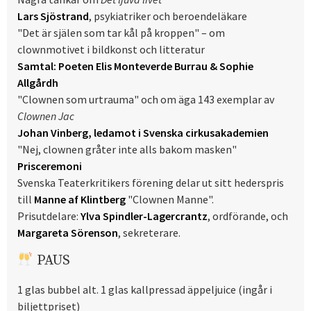
Lars Sjöstrand
, psykiatriker och beroendeläkare
"Det är själen som tar kål på kroppen" – om
clownmotivet i bildkonst och litteratur
Samtal: Poeten Elis Monteverde Burrau & Sophie
Allgårdh
"Clownen som urtrauma" och om äga 143 exemplar av
Clownen Jac
Johan Vinberg, ledamot i Svenska cirkusakademien
"Nej, clownen gråter inte alls bakom masken"
Prisceremoni
Svenska Teaterkritikers förening delar ut sitt hederspris
till
Manne af Klintberg
"Clownen Manne".
Prisutdelare:
Ylva Spindler-Lagercrantz
, ordförande, och
Margareta Sörenson
, sekreterare.
PAUS
1 glas bubbel alt. 1 glas kallpressad äppeljuice (ingår i
biljettpriset)