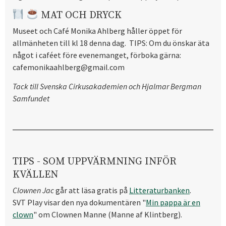
MAT OCH DRYCK
Museet och Café Monika Ahlberg håller öppet för
allmänheten till kl 18 denna dag. TIPS: Om du önskar äta
något i caféet före evenemanget, förboka gärna:
cafemonikaahlberg@gmail.com
Tack till Svenska Cirkusakademien och Hjalmar Bergman
Samfundet
TIPS - SOM UPPVÄRMNING INFÖR
KVÄLLEN
Clownen Jac
går att läsa gratis på
Litteraturbanken
.
SVT Play visar den nya dokumentären "
Min pappa är en
clown
" om Clownen Manne (Manne af Klintberg).