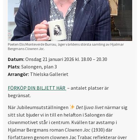
Poeten Elis Monteverde Burrau, äger världens största samling av Hjalmar
Bergmans
Clownen Jac
.
Datum:
Onsdag 21 januari 2026 kl. 18.00 – 20.30
Plats:
Salongen, plan 3
Arrangör:
Thielska Galleriet
FÖRKÖP DIN BILJETT HÄR
– antalet platser är
begränsat.
När Jubileumsutställningen
Det ljuva livet
närmar sig
sitt slut bjuder vi in till en helafton i Salongen där
clownmotivet står i centrum. Kvällen tar avstamp i
Hjalmar Bergmans roman
Clownen Jac
(1930) där
författaren genom clownen Jac Trabac reflekterar över