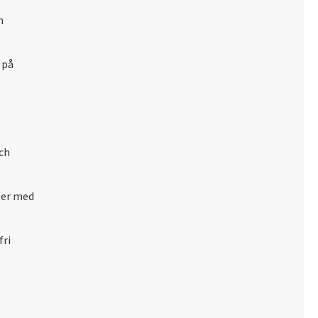
m
 på
och
ser med
fri