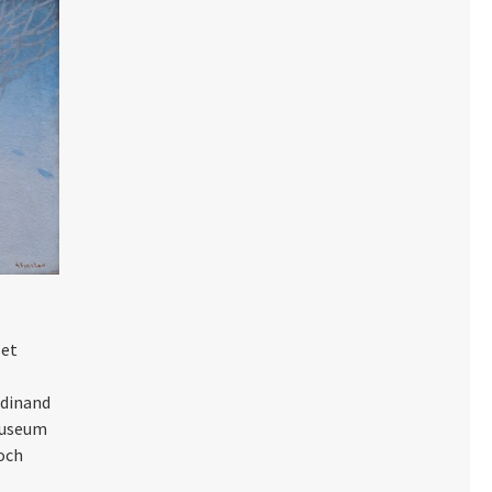
set
rdinand
 museum
 och