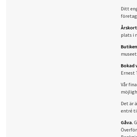
Ditt en
företag
Årskort
plats i
Butiken
museets
Bokad v
Ernest T
Vår fin
möjligh
Det är 
entré t
Gåva.
Ge
Överför 
Bankgir