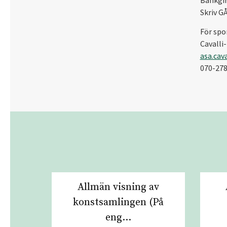
Skriv G
För spo
Cavalli
asa.cav
070-278
Allmän visning av
konstsamlingen (På
eng...