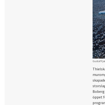
Gustaf Fj
Thielsk
muromgä
skapade
storsla
Boberg 
öppet f
program