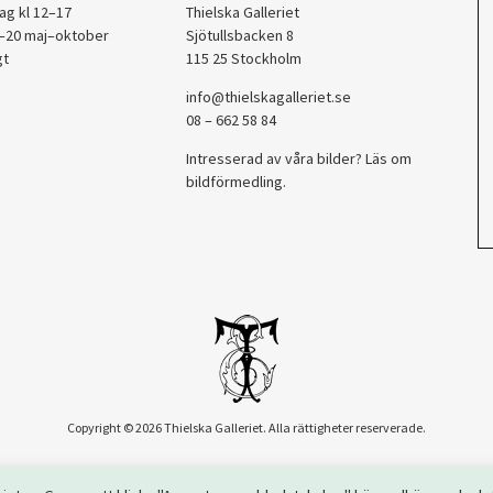
ag kl 12–17
Thielska Galleriet
2–20 maj–oktober
Sjötullsbacken 8
gt
115 25 Stockholm
info@thielskagalleriet.se
08 – 662 58 84
Intresserad av våra bilder? Läs om
bildförmedling
.
Copyright © 2026 Thielska Galleriet. Alla rättigheter reserverade.