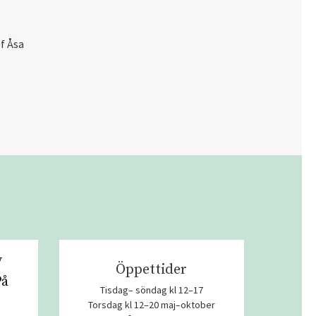
f Åsa
v
Öppettider
På
Tisdag– söndag kl 12–17
Torsdag kl 12–20 maj–oktober