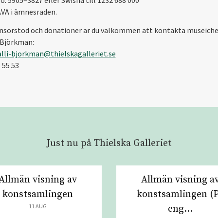
ÅVA i ämnesraden.
nsorstöd och donationer är du välkommen att kontakta museiche
-Björkman:
alli-bjorkman@thielskagalleriet.se
 55 53
Just nu på Thielska Galleriet
Allmän visning av
Allmän visning a
konstsamlingen
konstsamlingen (
11 AUG
eng...