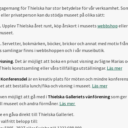
gagemang för Thielska har stor betydelse för vår verksamhet. So
 eller privatperson kan du stödja museet på olika sätt:
.
Upplev Thielska året runt, köp årskort i museets
webbshop
eller
 museet.
.
Servetter, bokmärken, böcker, brickor och annat med motiv från
 samlingar finns i webbshoppen och i vår museibutik.
isning.
Det är möjligt att boka en privat visning av Signe Marias 
hiels konstsamling eller våra tillfälliga utställningar.
Läs mer
a
Konferensdel
är en kreativ plats för möten och mindre konferen
et att beställa lunch/fika och visning i museet.
Läs mer
även möjligt att gå med i
Thielska Galleriets vänförening
som ger 
ill museet och andra förmåner.
Läs mer
 en gåva direkt till Thielska Galleriet.
valfritt belopp till:
o: 5905–3827 eller Swisha till 1232 688 000