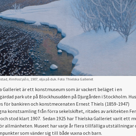
æstad,
Rimfrost på is
, 1907, olja på duk. Foto: Thielska Galleriet
a Galleriet är ett konstmuseum som är vackert beläget i en
rdad park ute på Blockhusudden på Djurgården i Stockholm. Hu
s för bankiren och konstmecenaten Ernest Thiels (1859-1947)
gna konstsamling från förra sekelskiftet, ritades av arkitekten Fe
och stod klart 1907. Sedan 1925 har Thielska Galleriet varit ett
ör allmänheten. Museet har varje år flera tillfälliga utställningar
punkter som vänder sig till både vuxna och barn.