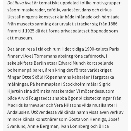
Det ljuva livet
är tematiskt uppdelad i olika motivgrupper
såsom maskerader, caféliv, varietéer, dans och cirkus.
Utställningens konstverk är både inlånade och hämtade
från museets samling där urvalet sträcker sig från 1886
fram till 1925 då det forna privatpalatset öppnade som
ett museum.
Det är en resa i tid och rum: I det tidiga 1900-talets Paris
finner vi Axel Törnemans absintgröna cafémotiv, i
sekelskiftets Berlin etsar Edvard Munch kortspelande
bohemer på barer, åren kring det första världskriget
fångar Otte Sköld Köpenhamns kabaréer i färgstarka
målningar. På hemmaplan i Stockholm målar Sigrid
Hjertén sina drömska maskerader. Vi möter dessutom
både Arvid Fougstedts snabba ögonblicksteckningar från
Madrids karnevaler och Vera Nilssons vilda musikanter i
Andalusien. Utöver dessa välkända namn visas även verk av
mindre kända konstnärer som Gösta von Hennigs, Josef
Svanlund, Annie Bergman, Ivan Lönnberg och Brita