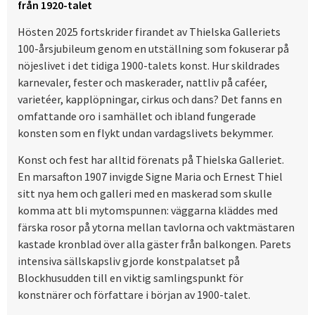
från 1920-talet
Hösten 2025 fortskrider firandet av Thielska Galleriets
100-årsjubileum genom en utställning som fokuserar på
nöjeslivet i det tidiga 1900-talets konst. Hur skildrades
karnevaler, fester och maskerader, nattliv på caféer,
varietéer, kapplöpningar, cirkus och dans? Det fanns en
omfattande oro i samhället och ibland fungerade
konsten som en flykt undan vardagslivets bekymmer.
Konst och fest har alltid förenats på Thielska Galleriet.
En marsafton 1907 invigde Signe Maria och Ernest Thiel
sitt nya hem och galleri med en maskerad som skulle
komma att bli mytomspunnen: väggarna kläddes med
färska rosor på ytorna mellan tavlorna och vaktmästaren
kastade kronblad över alla gäster från balkongen. Parets
intensiva sällskapsliv gjorde konstpalatset på
Blockhusudden till en viktig samlingspunkt för
konstnärer och författare i början av 1900-talet.