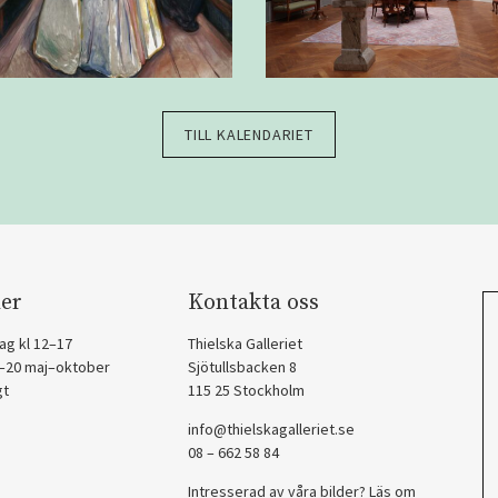
TILL KALENDARIET
er
Kontakta oss
ag kl 12–17
Thielska Galleriet
2–20 maj–oktober
Sjötullsbacken 8
gt
115 25 Stockholm
info@thielskagalleriet.se
08 – 662 58 84
Intresserad av våra bilder? Läs om