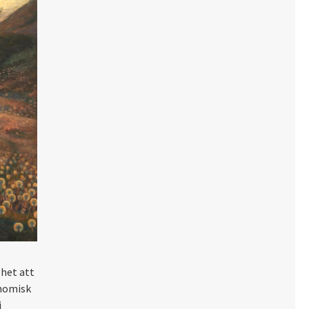
ghet att
onomisk
i