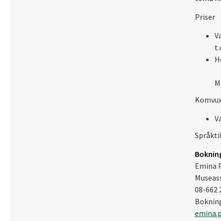
Priser
Va
t.
He
Ma
Komvux,
V
Språktil
Bokning
Emina 
Museass
08-662 2
Bokning
emina.p