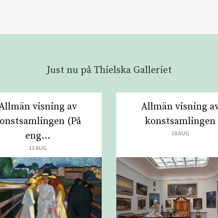
Just nu på Thielska Galleriet
Allmän visning av
Allmän visning a
onstsamlingen (På
konstsamlingen
18 AUG
eng...
13 AUG