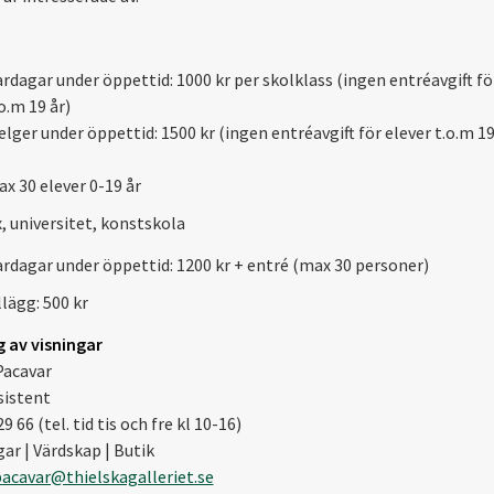
rdagar under öppettid: 1000 kr per skolklass (ingen entréavgift fö
o.m 19 år)
lger under öppettid: 1500 kr (ingen entréavgift för elever t.o.m 19
x 30 elever 0-19 år
 universitet, konstskola
ardagar under öppettid: 1200 kr + entré (max 30 personer)
lägg: 500 kr
 av visningar
Pacavar
istent
9 66 (tel. tid tis och fre kl 10-16)
ar | Värdskap | Butik
acavar@thielskagalleriet.se