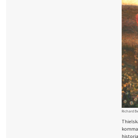
Richard B
Thielska
komma n
histori