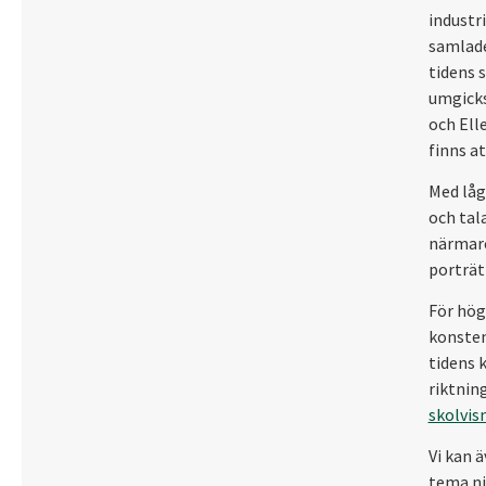
industr
samlade
tidens 
umgicks
och Ell
finns a
Med låg
och tal
närmare
porträt
För hög
konsten
tidens 
riktnin
skolvis
Vi kan 
tema ni 