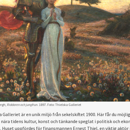
ergh,
Riddaren och jungfrun
. 1897. Foto: Thielska Galleriet
 Galleriet är en unik miljö från sekelskiftet 1900. Här får du möjli
ära tidens kultur, konst och tänkande speglat i politisk och ek
a. Huset uppfördes för finansmannen Ernest Thiel, en viktig aktör 