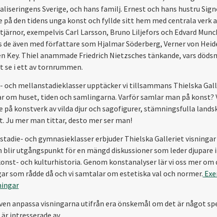
ialiseringens Sverige, och hans familj. Ernest och hans hustru Sign
 på den tidens unga konst och fyllde sitt hem med centrala verk a
stjärnor, exempelvis Carl Larsson, Bruno Liljefors och Edvard Munc
 de även med författare som Hjalmar Söderberg, Verner von Hei
en Key. Thiel anammade Friedrich Nietzsches tänkande, vars döds
tt se i ett av tornrummen.
- och mellanstadieklasser upptäcker vi tillsammans Thielska Gall
ar om huset, tiden och samlingarna. Varför samlar man på konst? V
 på konstverk av vilda djur och sagofigurer, stämningsfulla lands
t. Ju mer man tittar, desto mer ser man!
stadie- och gymnasieklasser erbjuder Thielska Galleriet visningar
 blir utgångspunkt för en mängd diskussioner som leder djupare i
konst- och kulturhistoria. Genom konstanalyser lär vi oss mer om 
gar som rådde då och vi samtalar om estetiska val och normer.
Exe
ningar
även anpassa visningarna utifrån era önskemål om det är något spe
är intresserade av.