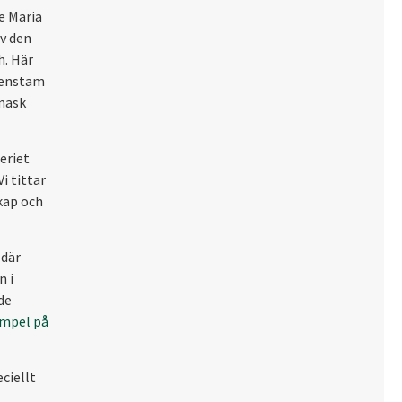
e Maria
v den
h. Här
denstam
mask
eriet
i tittar
kap och
 där
n i
de
mpel på
ciellt