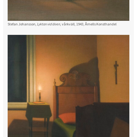
Stefan Johansson,
Lyktan vid älven
, vårkväll, 1943, Åmells Konsthandel