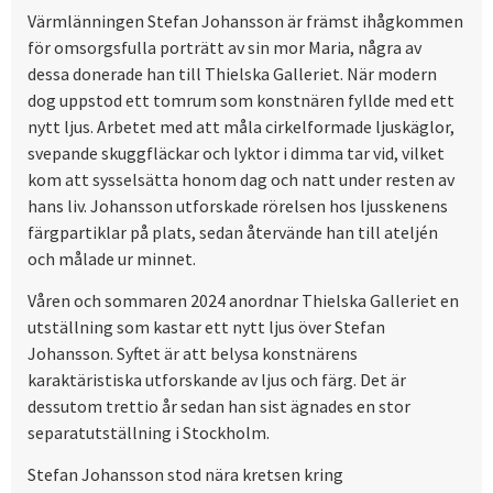
Värmlänningen Stefan Johansson är främst ihågkommen
för omsorgsfulla porträtt av sin mor Maria, några av
dessa donerade han till Thielska Galleriet. När modern
dog uppstod ett tomrum som konstnären fyllde med ett
nytt ljus. Arbetet med att måla cirkelformade ljuskäglor,
svepande skuggfläckar och lyktor i dimma tar vid, vilket
kom att sysselsätta honom dag och natt under resten av
hans liv. Johansson utforskade rörelsen hos ljusskenens
färgpartiklar på plats, sedan återvände han till ateljén
och målade ur minnet.
Våren och sommaren 2024 anordnar Thielska Galleriet en
utställning som kastar ett nytt ljus över Stefan
Johansson. Syftet är att belysa konstnärens
karaktäristiska utforskande av ljus och färg. Det är
dessutom trettio år sedan han sist ägnades en stor
separatutställning i Stockholm.
Stefan Johansson stod nära kretsen kring