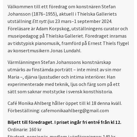
Välkommen till ett föredrag om konstnären Stefan
Johansson (1876–1955), aktuell i Thielska Galleriets
utställning
Ett nytt ljus
23 mars–1 september 2024.
Föreläsare är Adam Korpskog, utställningens curator och
museipedagog på Thielska Galleriet. Föredraget inramas
av tidstypisk pianomusik, framförd på Ernest Thiels flygel
av konsertmusikern Jonas Lundahl.
Värmlänningen Stefan Johanssons konstnärskap
utmärks av finstämda porträtt – inte minst av sin mor
Maria –, djärva ljusstudier och intima interiörer. Han
experimenterade med teknik, ljus och färg som på ett
sätt som saknar motstycke i svensk konsthistoria.
Café Monika Ahlberg håller öppet till kl 18 denna kväll.
Förbeställning: cafemonikaahlberg@gmail.com
Biljett till föredraget. I priset ingår fri entré från kl 12.
Ordinarie: 160 kr
Student, pensionär, medlem i vänföreningen: 140 kr