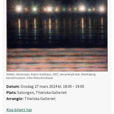
Stefan Johansson,
Kajen i kvällsljus
, 1927, akvarell på duk. Norrköping
konstmuseum. Foto: Mats Arvidsson
Datum:
Onsdag 27 mars 2024 kl. 18.00 – 19.00
Plats:
Salongen, Thielska Galleriet
Arrangör:
Thielska Galleriet
Köp biljett här