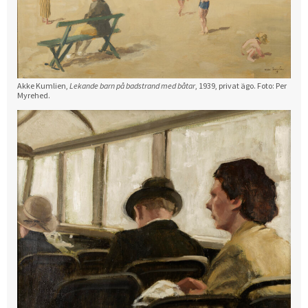
Akke Kumlien,
Lekande barn på badstrand med båtar
, 1939, privat ägo. Foto: Per
Myrehed.