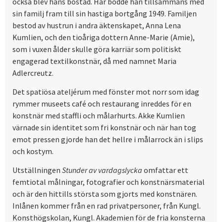
också blev hans bostad. Här bodde han tillsammans med
sin familj fram till sin hastiga bortgång 1949. Familjen
bestod av hustrun i andra äktenskapet, Anna Lena
Kumlien, och den tioåriga dottern Anne-Marie (Amie),
som i vuxen ålder skulle göra karriär som politiskt
engagerad textilkonstnär, då med namnet Maria
Adlercreutz.
Det spatiösa ateljérum med fönster mot norr som idag
rymmer museets café och restaurang inreddes för en
konstnär med staffli och målarhurts. Akke Kumlien
värnade sin identitet som fri konstnär och när han tog
emot pressen gjorde han det hellre i målarrock än i slips
och kostym.
Utställningen
Stunder av vardagslycka
omfattar ett
femtiotal målningar, fotografier och konstnärsmaterial
och är den hittills största som gjorts med konstnären.
Inlånen kommer från en rad privatpersoner, från Kungl.
Konsthögskolan, Kungl. Akademien för de fria konsterna