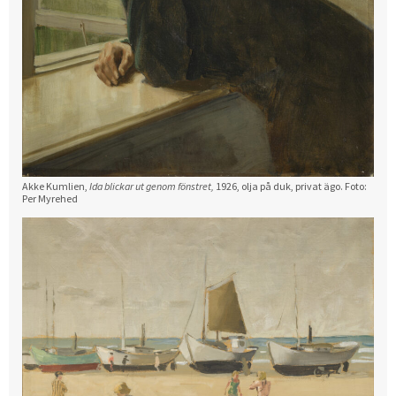
Akke Kumlien,
Ida blickar ut genom fönstret,
1926, olja på duk, privat ägo. Foto:
Per Myrehed