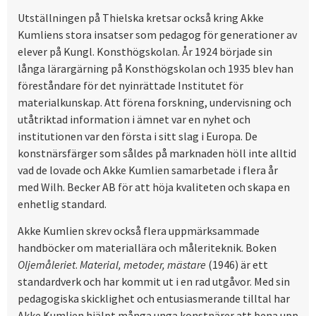
Utställningen på Thielska kretsar också kring Akke
Kumliens stora insatser som pedagog för generationer av
elever på Kungl. Konsthögskolan. År 1924 började sin
långa lärargärning på Konsthögskolan och 1935 blev han
föreståndare för det nyinrättade Institutet för
materialkunskap. Att förena forskning, undervisning och
utåtriktad information i ämnet var en nyhet och
institutionen var den första i sitt slag i Europa. De
konstnärsfärger som såldes på marknaden höll inte alltid
vad de lovade och Akke Kumlien samarbetade i flera år
med Wilh. Becker AB för att höja kvaliteten och skapa en
enhetlig standard.
Akke Kumlien skrev också flera uppmärksammade
handböcker om materiallära och måleriteknik. Boken
Oljemåleriet
.
Material, metoder, mästare
(1946) är ett
standardverk och har kommit ut i en rad utgåvor. Med sin
pedagogiska skicklighet och entusiasmerande tilltal har
Akke Kumlien hjälpt många unga konstnärer att bena upp