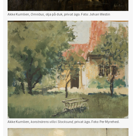
Akke Kumlien,
Omnibus
, olja på duk, privat ägo. Foto: Johan Westin
Akke Kumlien,
konstnärens villa i Stocksund,
privat ägo. Foto: Per Myrehed.