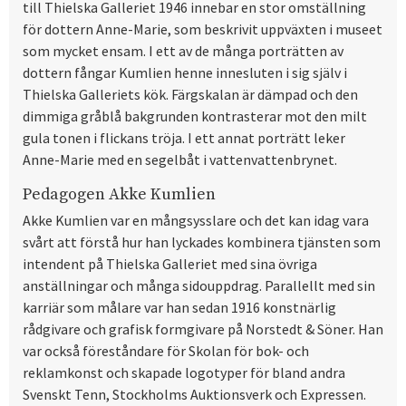
till Thielska Galleriet 1946 innebar en stor omställning
för dottern Anne-Marie, som beskrivit uppväxten i museet
som mycket ensam. I ett av de många porträtten av
dottern fångar Kumlien henne innesluten i sig själv i
Thielska Galleriets kök. Färgskalan är dämpad och den
dimmiga gråblå bakgrunden kontrasterar mot den milt
gula tonen i flickans tröja. I ett annat porträtt leker
Anne-Marie med en segelbåt i vattenvattenbrynet.
Pedagogen Akke Kumlien
Akke Kumlien var en mångsysslare och det kan idag vara
svårt att förstå hur han lyckades kombinera tjänsten som
intendent på Thielska Galleriet med sina övriga
anställningar och många sidouppdrag. Parallellt med sin
karriär som målare var han sedan 1916 konstnärlig
rådgivare och grafisk formgivare på Norstedt & Söner. Han
var också föreståndare för Skolan för bok- och
reklamkonst och skapade logotyper för bland andra
Svenskt Tenn, Stockholms Auktionsverk och Expressen.