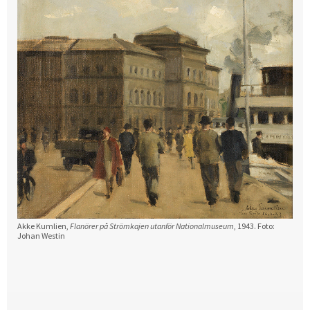
Akke Kumlien,
Flanörer på Strömkajen utanför Nationalmuseum
, 1943. Foto:
Johan Westin