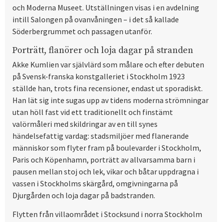
och Moderna Museet. Utställningen visas i en avdelning
intill Salongen på ovanvåningen – i det så kallade
Söderbergrummet och passagen utanför.
Porträtt, flanörer och loja dagar på stranden
Akke Kumlien var självlärd som målare och efter debuten
på Svensk-franska konstgalleriet i Stockholm 1923
ställde han, trots fina recensioner, endast ut sporadiskt.
Han lät sig inte sugas upp av tidens moderna strömningar
utan höll fast vid ett traditionellt och finstämt
valörmåleri med skildringar av en till synes
händelsefattig vardag: stadsmiljöer med flanerande
människor som flyter fram på boulevarder i Stockholm,
Paris och Köpenhamn, porträtt av allvarsamma barn i
pausen mellan stoj och lek, vikar och båtar uppdragna i
vassen i Stockholms skärgård, omgivningarna på
Djurgården och loja dagar på badstranden.
Flytten från villaområdet i Stocksund i norra Stockholm