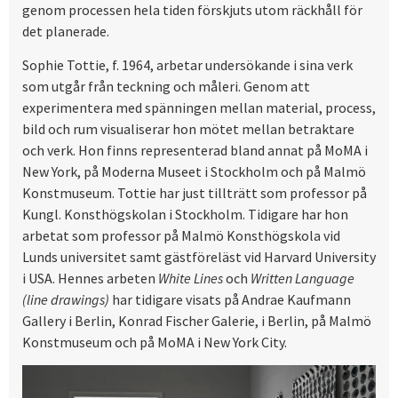
genom processen hela tiden förskjuts utom räckhåll för
det planerade.
Sophie Tottie, f. 1964, arbetar undersökande i sina verk
som utgår från teckning och måleri. Genom att
experimentera med spänningen mellan material, process,
bild och rum visualiserar hon mötet mellan betraktare
och verk. Hon finns representerad bland annat på MoMA i
New York, på Moderna Museet i Stockholm och på Malmö
Konstmuseum. Tottie har just tillträtt som professor på
Kungl. Konsthögskolan i Stockholm. Tidigare har hon
arbetat som professor på Malmö Konsthögskola vid
Lunds universitet samt gästföreläst vid Harvard University
i USA. Hennes arbeten
White Lines
och
Written Language
(line drawings)
har tidigare visats på Andrae Kaufmann
Gallery i Berlin, Konrad Fischer Galerie, i Berlin, på Malmö
Konstmuseum och på MoMA i New York City.