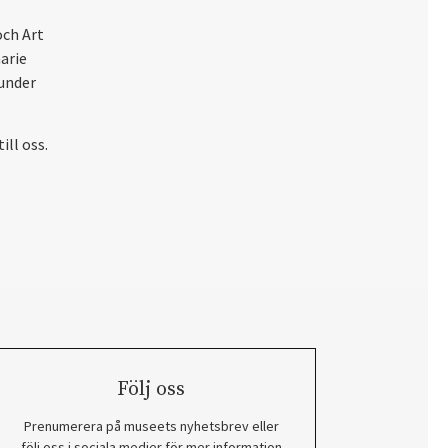
och Art
arie
 under
ill oss.
Följ oss
Prenumerera på museets nyhetsbrev eller
följ oss i sociala medier för mer information