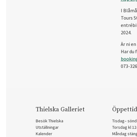
I Blåmå
Tours St
entrébi
2024.
Är ni en
Har du f
bookin
073-32
Thielska Galleriet
Öppettid
Besök Thielska
Tisdag– sönd
Utställningar
Torsdag kl 1
Kalender
Måndag stän