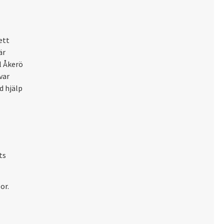
ett
är
l Åkerö
var
d hjälp
ts
or.