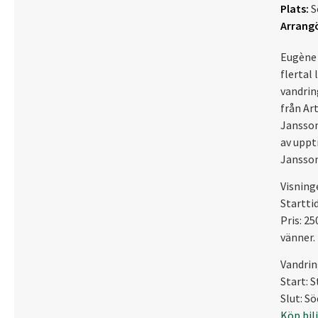
Plats:
S
Arrangö
Eugène 
flertal 
vandrin
från Ar
Jansson
av uppt
Jansson
Visning
Starttid
Pris: 2
vänner.
Vandrin
Start: 
Slut: S
Köp bil