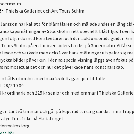
ödermalm
r:
Thielska Galleriet och Art Tours Sthlm
Jansson har kallats för blåmålaren och målade under en lång tid 
landskapsmålningar av Stockholm i ett speciellt blått ljus. I den h
gen följer du med konstvetaren och den auktoriserade guiden Emi
t Tours Sthlm på en tur över söders höjder på Södermalm. Vi får se 
 levde och verkade men också var hans målningar utspelar sig me
ryckta bilder på verken. I denna specialvisning läggs även fokus på
s homosexualitet och hur det påverkade hans konstnärskap.
en hålls utomhus med max 25 deltagare per tillfälle.
: 28/7 19.00
50 kr ordinarie och 225 kr senior och medlemmar i Thielska Gallerie
gen tar två timmar och går på kuperad terräng där det finns trapp
Statyn Tors fiske på Mariatorget.
ödermalmstorg.
jett här