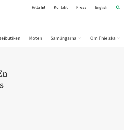
Hitta hit
Kontakt
Press
English
seibutiken
Möten
Samlingarna
Om Thielska
En
s