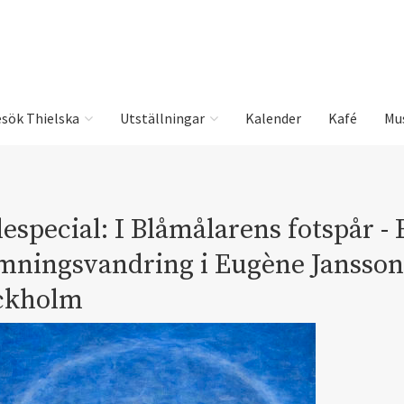
sök Thielska
Utställningar
Kalender
Kafé
Mu
especial: I Blåmålarens fotspår - 
mningsvandring i Eugène Jansson
ckholm