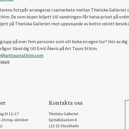
larens fotspår arrangeras i samarbete mellan Thielska Galleriet 
hlm. De som köper biljett till vandringen får halva priset på ordin
ljett på Thielska Galleriet mot uppvisande av kvitto vid ett besök
 grupp på över fem personer som vill boka en egen tur? Hör av dig t
rågor: Vänd dig till Emil Åkerö på Art Tours Sthlm.
g@arttourssthlm.com
69669
er
Kontakta oss
ag kl 12–17
Thielska Galleriet
2–20 maj–oktober
Sjötullsbacken 8
gt
115 25 Stockholm