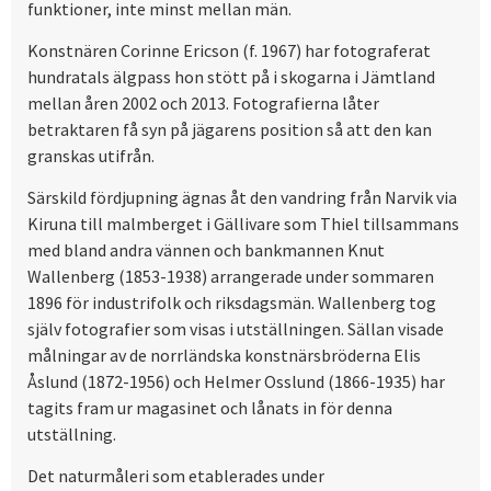
funktioner, inte minst mellan män.
Konstnären Corinne Ericson (f. 1967) har fotograferat
hundratals älgpass hon stött på i skogarna i Jämtland
mellan åren 2002 och 2013. Fotografierna låter
betraktaren få syn på jägarens position så att den kan
granskas utifrån.
Särskild fördjupning ägnas åt den vandring från Narvik via
Kiruna till malmberget i Gällivare som Thiel tillsammans
med bland andra vännen och bankmannen Knut
Wallenberg (1853-1938) arrangerade under sommaren
1896 för industrifolk och riksdagsmän. Wallenberg tog
själv fotografier som visas i utställningen. Sällan visade
målningar av de norrländska konstnärsbröderna Elis
Åslund (1872-1956) och Helmer Osslund (1866-1935) har
tagits fram ur magasinet och lånats in för denna
utställning.
Det naturmåleri som etablerades under