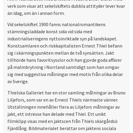
verk som visar att sekelskiftets dubbla attityder lever kvar
än idag, om än i annan form.
Vid sekelskiftet 1900 fanns nationalromantikens
stämningsladdade konst sida vid sida med
industrialiseringens nyttoinriktade syn på landskapet.
Konstsamlaren och riskkapitalisten Ernest Thiel befann
sig i skärningspunkten mellan de två synsätten. Jakt
tillhörde hans favoritsysslor och han gjorde goda affärer
på malmbrytning i Norrland samtidigt som han omgav
sig med suggestiva målningar med motiv från olika delar
av Sverige.
Thielska Galleriet har en stor samling målningar av Bruno
Liljefors, som var en av Ernest Thiels närmaste vänner.
Utställningen innehåller flera av Liljefors målningar av
jakt, ett intresse han delade med Thiel. Ett unikt
filmklipp visas med en jaktscen från Thiels skärgårdsö
Fjärdlång. Bildmaterialet berättar om jaktens sociala