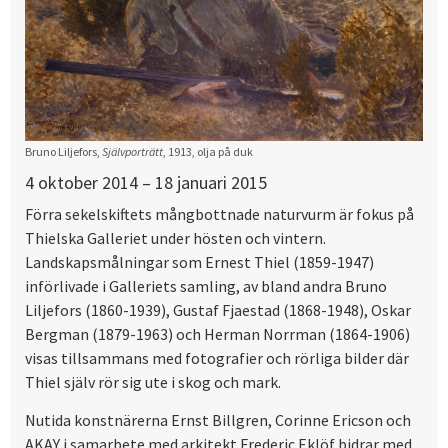
Bruno Liljefors,
Självporträtt
, 1913, olja på duk
4 oktober 2014 – 18 januari 2015
Förra sekelskiftets mångbottnade naturvurm är fokus på
Thielska Galleriet under hösten och vintern.
Landskapsmålningar som Ernest Thiel (1859-1947)
införlivade i Galleriets samling, av bland andra Bruno
Liljefors (1860-1939), Gustaf Fjaestad (1868-1948), Oskar
Bergman (1879-1963) och Herman Norrman (1864-1906)
visas tillsammans med fotografier och rörliga bilder där
Thiel själv rör sig ute i skog och mark.
Nutida konstnärerna Ernst Billgren, Corinne Ericson och
AKAY i samarbete med arkitekt Frederic Eklöf bidrar med