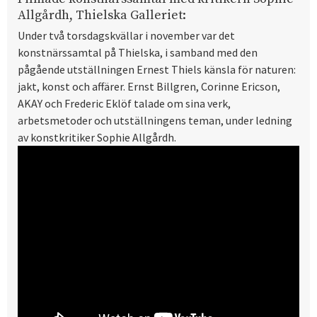
Allgårdh, Thielska Galleriet:
Under två torsdagskvällar i november var det
konstnärssamtal på Thielska, i samband med den
pågående utställningen Ernest Thiels känsla för naturen:
jakt, konst och affärer. Ernst Billgren, Corinne Ericson,
AKAY och Frederic Eklöf talade om sina verk,
arbetsmetoder och utställningens teman, under ledning
av konstkritiker Sophie Allgårdh.