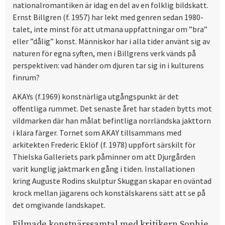
nationalromantiken är idag en del av en folklig bildskatt.
Ernst Billgren (f. 1957) har lekt med genren sedan 1980-
talet, inte minst för att utmana uppfattningar om ”bra”
eller ”dålig” konst. Människor har i alla tider använt sig av
naturen för egna syften, men i Billgrens verk vänds på
perspektiven: vad händer om djuren tar sig in i kulturens
finrum?
AKAYs (f.1969) konstnärliga utgångspunkt är det
offentliga rummet. Det senaste året har staden bytts mot
vildmarken där han målat befintliga norrländska jakttorn
i klara färger. Tornet som AKAY tillsammans med
arkitekten Frederic Eklöf (f. 1978) uppfört särskilt för
Thielska Galleriets park påminner om att Djurgården
varit kunglig jaktmark en gång i tiden. Installationen
kring Auguste Rodins skulptur Skuggan skapar en oväntad
krock mellan jägarens och konstälskarens sätt att se på
det omgivande landskapet.
Filmade konstnärssamtal med kritikern Sophie