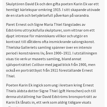
Skulptören David Ek och den gifta poeten Karin Ek var ett
hemligt kärlekspar omkring 1915. I sitt skapande utövade
de en stark och betydelsefull påverkan på varandra.
Paret Ernest och Signe Maria Thiel fängslades av
Edströms uttrycksfulla skulpturer, som vittnar om ett
djupt intresse för människans villkor och utgör en
kontrast till dåtidens ofta insmickrande salongskonst.
Thielska Galleriets samling spänner över en intensiv
period i konstnärens liv, åren 1900–1911. I utställningen
visas tio verk ur museets samling, bland annat
självporträttet
Caliban
med jagad blick från 1900, men
också en porträttbyst från 1911 föreställande Ernest
Thiel.
Poeten Karin Ek ingick som ung i kretsen kring Ernest
Thiels äldsta dotter Signe Thiel (gift Henschen) och till
denna utställning har David Edströms bronsporträtt av
Karin Ek lånats in, ett verk som aldrig tidigare visats