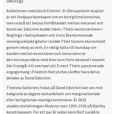
offentligt.
Ambitionen med
David Edström. En återupptäckt skulptör
är att fördjupa kunskapen om en bortglömd konstnär,
men också att belysa förhållandet mellan mecenat och
konstnär. Edström bodde tidvis i Thiels konstnärshem i
Neglinge i Saltsjöbaden och trots återkommande
meningsskiljaktigheter stödde Thiel honom ekonomiskt
genom inköp av verk. En viktig källa till kunskap om
banden mellan konstnären och mecenaten är
den korrespondens med brev som finns bevarad i museet.
Där framgår till exempel att Ernest Thiels passionerade
engagemang i Friedrich Nietzsches skrifter bara delvis
delades av David Edström.
Thielska Galleriets fokus på David Edström kan ses mot
bakgrund av dagens kulturdebatt om marginaliserade
eller bortglömda manliga konstnärer. År 2016
visades utställningen
Moderna män 1900–1930
på Mjellby
konstmuseum. För ett par år sedan kom Rolf Lundéns