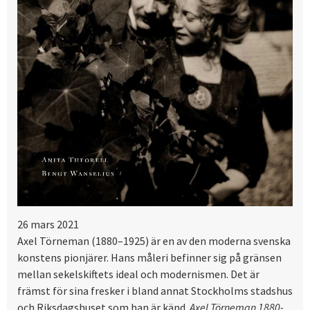
26 mars 2021
Axel Törneman (1880–1925) är en av den moderna svenska
konstens pionjärer. Hans måleri befinner sig på gränsen
mellan sekelskiftets ideal och modernismen. Det är
främst för sina fresker i bland annat Stockholms stadshus
och Riksdagshuset som han är känd.
Axel Törneman 1880-