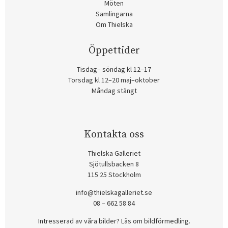
Möten
Samlingarna
Om Thielska
Öppettider
Tisdag– söndag kl 12–17
Torsdag kl 12–20 maj–oktober
Måndag stängt
Kontakta oss
Thielska Galleriet
Sjötullsbacken 8
115 25 Stockholm
info@thielskagalleriet.se
08 – 662 58 84
Intresserad av våra bilder? Läs om bildförmedling
.