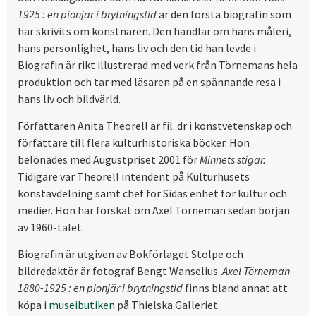
1925 : en pionjär i brytningstid
är den första biografin som
har skrivits om konstnären. Den handlar om hans måleri,
hans personlighet, hans liv och den tid han levde i.
Biografin är rikt illustrerad med verk från Törnemans hela
produktion och tar med läsaren på en spännande resa i
hans liv och bildvärld.
Författaren Anita Theorell är fil. dr i konstvetenskap och
författare till flera kulturhistoriska böcker. Hon
belönades med Augustpriset 2001 för
Minnets stigar.
Tidigare var Theorell intendent på Kulturhusets
konstavdelning samt chef för Sidas enhet för kultur och
medier. Hon har forskat om Axel Törneman sedan början
av 1960-talet.
Biografin är utgiven av Bokförlaget Stolpe och
bildredaktör är fotograf Bengt Wanselius.
Axel Törneman
1880-1925 : en pionjär i brytningstid
finns bland annat att
köpa i
museibutiken
på Thielska Galleriet.