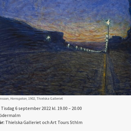
nsson,
Hornsgatan
, 1902, Thielska Galleriet
Tisdag 6 september 2022 kl. 19.00 – 20.00
ödermalm
r:
Thielska Galleriet och Art Tours Sthlm