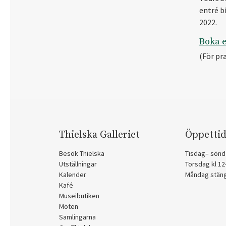
entré b
2022.
Boka e
(För pr
Thielska Galleriet
Öppettid
Besök Thielska
Tisdag– sönd
Utställningar
Torsdag kl 1
Kalender
Måndag stän
Kafé
Museibutiken
Möten
Samlingarna