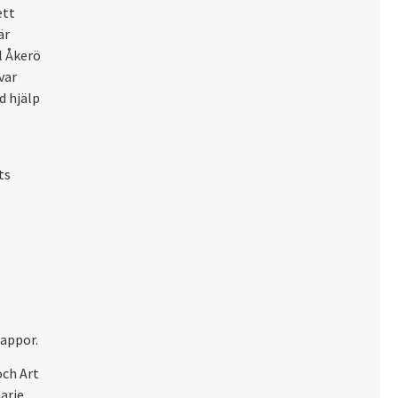
ett
är
l Åkerö
var
d hjälp
ts
rappor.
och Art
arie