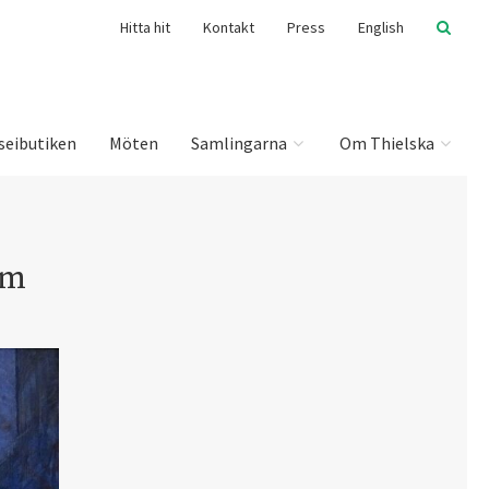
Hitta hit
Kontakt
Press
English
seibutiken
Möten
Samlingarna
Om Thielska
om