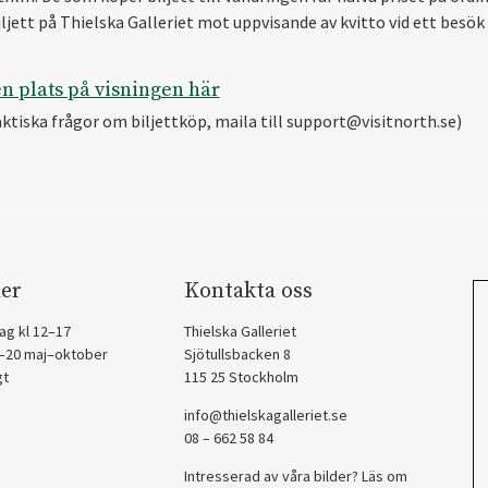
iljett på Thielska Galleriet mot uppvisande av kvitto vid ett besök
n plats på visningen här
aktiska frågor om biljettköp, maila till support@visitnorth.se)
er
Kontakta oss
ag kl 12–17
Thielska Galleriet
2–20 maj–oktober
Sjötullsbacken 8
gt
115 25 Stockholm
info@thielskagalleriet.se
08 – 662 58 84
Intresserad av våra bilder? Läs om