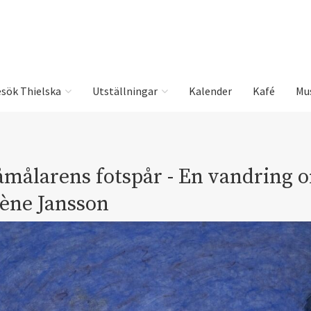
sök Thielska
Utställningar
Kalender
Kafé
Mu
låmålarens fotspår - En vandring 
ène Jansson