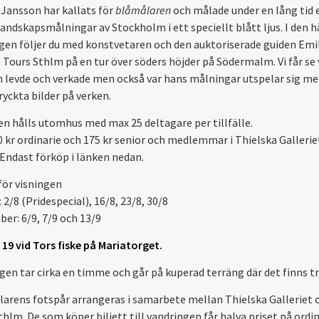
Jansson har kallats för
blåmålaren
och målade under en lång tid 
landskapsmålningar av Stockholm i ett speciellt blått ljus. I den h
gen följer du med konstvetaren och den auktoriserade guiden Emi
t Tours Sthlm på en tur över söders höjder på Södermalm. Vi får se 
 levde och verkade men också var hans målningar utspelar sig me
ryckta bilder på verken.
en hålls utomhus med max 25 deltagare per tillfälle.
00 kr ordinarie och 175 kr senior och medlemmar i Thielska Gallerie
 Endast förköp i länken nedan.
ör visningen
 2/8 (Pridespecial), 16/8, 23/8, 30/8
er: 6/9, 7/9 och 13/9
l 19 vid Tors fiske på Mariatorget.
gen tar cirka en timme och går på kuperad terräng där det finns t
larens fotspår arrangeras i samarbete mellan Thielska Galleriet 
hlm. De som köper biljett till vandringen får halva priset på ordin