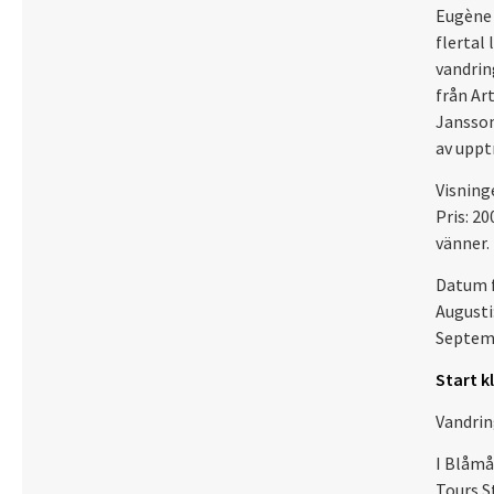
Eugène 
flertal 
vandrin
från Ar
Jansson
av uppt
Visning
Pris: 2
vänner.
Datum f
Augusti:
Septemb
Start k
Vandrin
I Blåmå
Tours St