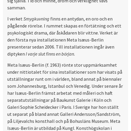
sig själva. Tid och minne, dröm och verklighet vävs
samman.
I verket
Smygkuvning
finns en antydan, en oro och en
pågående rörelse. I rummet skapas en förtätning och ett
psykologiskt drama, där åskådaren blir vittne. Verket är
den första nya installationen Meta Isæus-Berlin
presenterar sedan 2006. Till installationen ingår även
diptyken
I varje slut finns en början.
Meta Isæus-Berlin (f. 1963) rönte stor uppmärksamhet
under nittiotalet för sina installationer som har visats på
utställningar runt om i världen, bland annat på biennaler
som Johannesburg, Istanbul och Venedig. Under senare år
har Isæus-Berlin främst arbetat med måleri och haft
separatutställningar på Baukunst Galerie i Köln och
Galeri Sophie Scheidecker i Paris. I Sverige har hon ställt
ut separat på bland annat Galleri Andersson/Sandström,
på Liljevalchs konsthall och på Bohusläns Museum. Meta
Isæus-Berlin är utbildad på Kungl. Konsthögskolan i