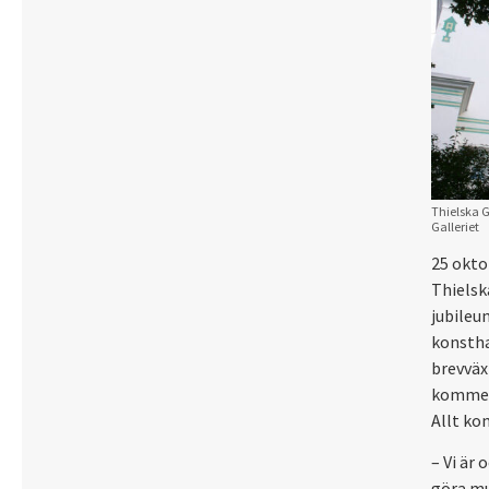
Thielska G
Galleriet
25 okto
Thielsk
jubileu
konstha
brevväx
kommer 
Allt ko
– Vi är
göra mu