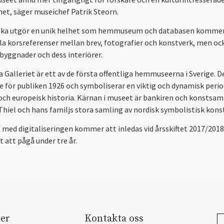
et, säger museichef Patrik Steorn.
ska utgör en unik helhet som hemmuseum och databasen kommer
la korsreferenser mellan brev, fotografier och konstverk, men oc
byggnader och dess interiörer.
a Galleriet är ett av de första offentliga hemmuseerna i Sverige. D
 för publiken 1926 och symboliserar en viktig och dynamisk period
och europeisk historia. Kärnan i museet är bankiren och konstsam
Thiel och hans familjs stora samling av nordisk symbolistisk konst
 med digitaliseringen kommer att inledas vid årsskiftet 2017/2018
 att pågå under tre år.
er
Kontakta oss