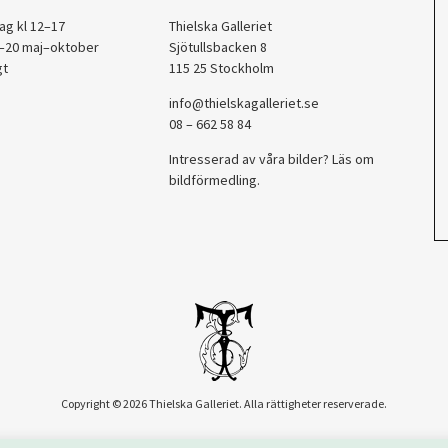
ag kl 12–17
Thielska Galleriet
2–20 maj–oktober
Sjötullsbacken 8
gt
115 25 Stockholm
info@thielskagalleriet.se
08 – 662 58 84
Intresserad av våra bilder? Läs om
bildförmedling
.
Copyright © 2026 Thielska Galleriet. Alla rättigheter reserverade.