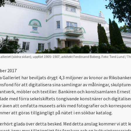
alleriet (södra sidan), uppfört 1905–1907, arkitekt Ferdinand Boberg. Foto: Tord Lund / Th
ber 2017
a Galleriet har beviljats drygt 4,3 miljoner av kronor av Riksbanke
msfond för att digitalisera sina samlingar av målningar, skulpturer
ntverk, möbler och textilier. Bankiren och konstsamlaren Ernest
lade med förra sekelskiftets tongivande konstnärer och digitalise
även att omfatta museets arkiv med fotografier och korrespond
mmer att göras tillgängligt på nätet i en sökbar katalog.
 oerhört glada över detta besked. Med detta anslag kommer vi att 
seet ännu mer tillgängligt för forskare och en kulturintresserad