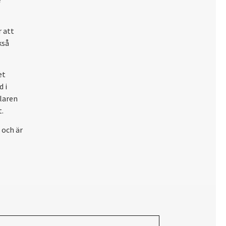
 att
kså
et
 i
laren
.
 och är