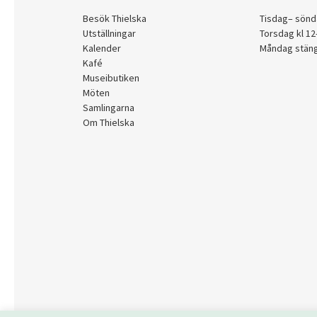
Besök Thielska
Tisdag– sönd
Utställningar
Torsdag kl 1
Kalender
Måndag stän
Kafé
Museibutiken
Möten
Samlingarna
Om Thielska