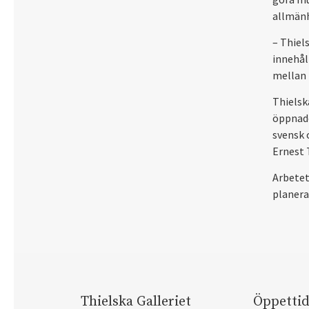
allmänh
– Thiel
innehål
mellan 
Thielsk
öppnade
svensk 
Ernest 
Arbetet
planerat
Thielska Galleriet
Öppettid