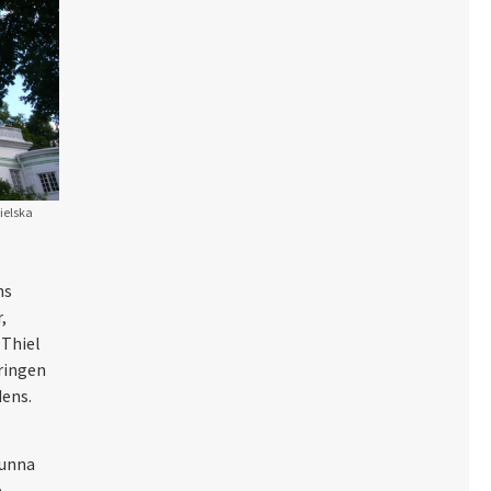
ielska
ns
,
 Thiel
ringen
ens.
kunna
e