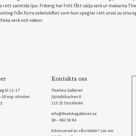
 i ett samtida ljus. Friberg har fritt fått välja verk ur makarna Thi
mling från förra sekelskiftet som hon speglar i ett urval av sina 
fiska verk och videor.
r
er
Kontakta oss
ag kl 12–17
Thielska Galleriet
2–20 maj–oktober
Sjötullsbacken 8
gt
115 25 Stockholm
info@thielskagalleriet.se
08 – 662 58 84
Intresserad av våra bilder? Läs om