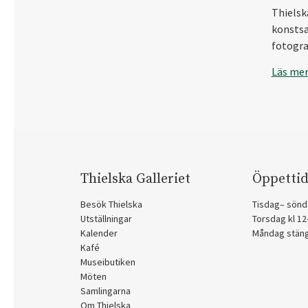
Thielska
konstsa
fotogra
Läs me
Thielska Galleriet
Öppettid
Besök Thielska
Tisdag– sönd
Utställningar
Torsdag kl 1
Kalender
Måndag stän
Kafé
Museibutiken
Möten
Samlingarna
Om Thielska