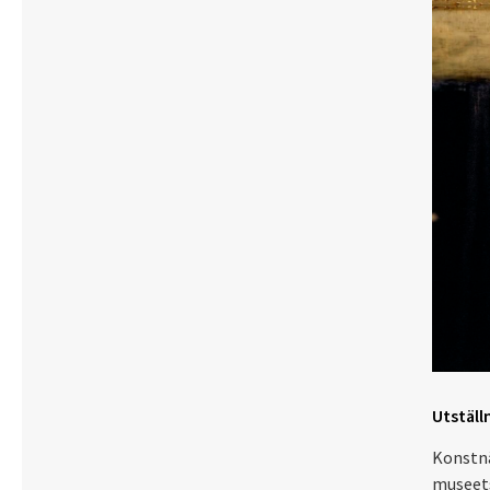
Utställ
Konstnä
museets