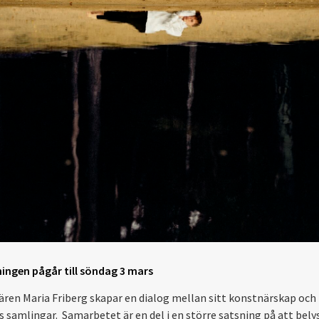
ningen pågår till söndag 3 mars
ren Maria Friberg skapar en dialog mellan sitt konstnärskap och
 samlingar. Samarbetet är en del i en större satsning på att bely