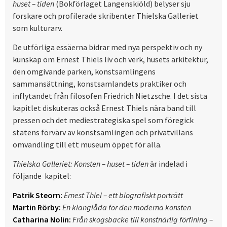
huset – tiden
(Bokförlaget Langenskiöld) belyser sju
forskare och profilerade skribenter Thielska Galleriet
som kulturarv.
De utförliga essäerna bidrar med nya perspektiv och ny
kunskap om Ernest Thiels liv och verk, husets arkitektur,
den omgivande parken, konstsamlingens
sammansättning, konstsamlandets praktiker och
inflytandet från filosofen Friedrich Nietzsche. I det sista
kapitlet diskuteras också Ernest Thiels nära band till
pressen och det mediestrategiska spel som föregick
statens förvärv av konstsamlingen och privatvillans
omvandling till ett museum öppet för alla.
Thielska Galleriet: Konsten – huset – tiden
är indelad i
följande kapitel:
Patrik Steorn:
Ernest Thiel – ett biografiskt porträtt
Martin Rörby:
En klanglåda för den moderna konsten
Catharina Nolin:
Från skogsbacke till konstnärlig förfining –