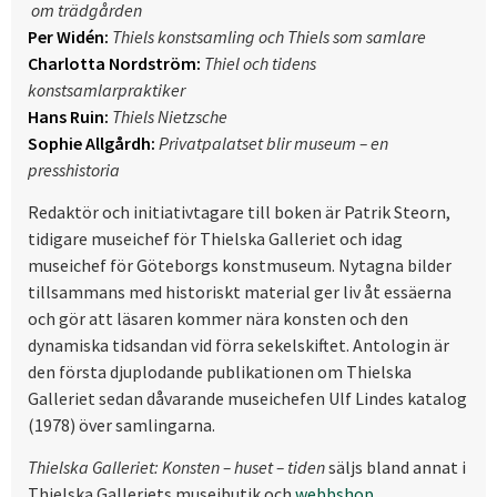
om trädgården
Per Widén:
Thiels konstsamling och Thiels som samlare
Charlotta Nordström:
Thiel och tidens
konstsamlarpraktiker
Hans Ruin:
Thiels Nietzsche
Sophie Allgårdh:
Privatpalatset blir museum – en
presshistoria
Redaktör och initiativtagare till boken är Patrik Steorn,
tidigare museichef för Thielska Galleriet och idag
museichef för Göteborgs konstmuseum. Nytagna bilder
tillsammans med historiskt material ger liv åt essäerna
och gör att läsaren kommer nära konsten och den
dynamiska tidsandan vid förra sekelskiftet. Antologin är
den första djuplodande publikationen om Thielska
Galleriet sedan dåvarande museichefen Ulf Lindes katalog
(1978) över samlingarna.
Thielska Galleriet:
Konsten – huset – tiden
säljs bland annat i
Thielska Galleriets museibutik och
webbshop.