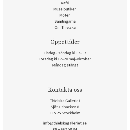
Kafé
Museibutiken
Möten
Samlingarna
Om Thielska
Öppettider
Tisdag– söndag kl 12–17
Torsdag kl 12–20 maj–oktober
Måndag stängt
Kontakta oss
Thielska Galleriet
Sjötullsbacken 8
115 25 Stockholm
info@thielskagalleriet.se
08 – 662 58 84