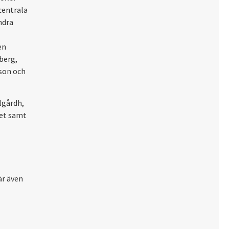
 centrala
ndra
en
berg,
mson och
lgårdh,
det samt
är även