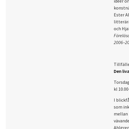
idéer o
konstnä
Ester A
litterä
och Hja
Föreläsa
2006–201
Tillfäll
Den liv
Torsdag
kl 10.00
I blick
som ink
mellan 
vävande
Ahlgren