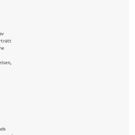
av
rträtt
ne
elsen,
uds