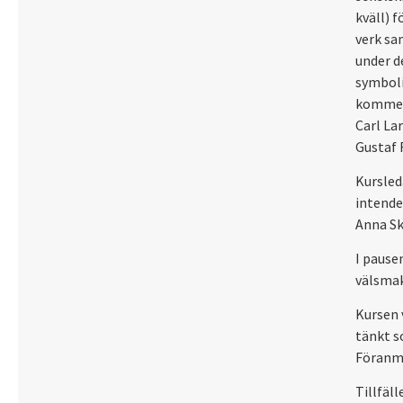
kväll) f
verk sa
under d
symboli
kommer 
Carl La
Gustaf 
Kursled
intende
Anna Sk
I pause
välsmak
Kursen 
tänkt s
Föranmä
Tillfäll