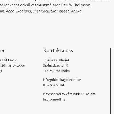
d lockades också västkustmålaren Carl Wilhelmson.
are: Anna Skoglund, chef Rackstadmuseet i Arvika.
er
Kontakta oss
ag kl 12–17
Thielska Galleriet
2–20 maj–oktober
Sjötullsbacken 8
gt
115 25 Stockholm
info@thielskagalleriet.se
08 – 662 58 84
Intresserad av våra bilder? Läs om
bildförmedling
.