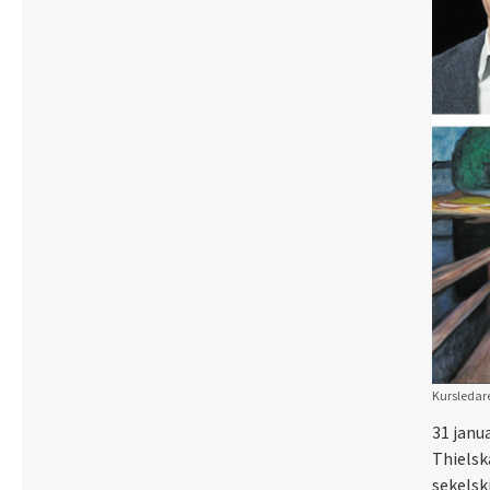
Kursledare
31 janu
Thielsk
sekelsk