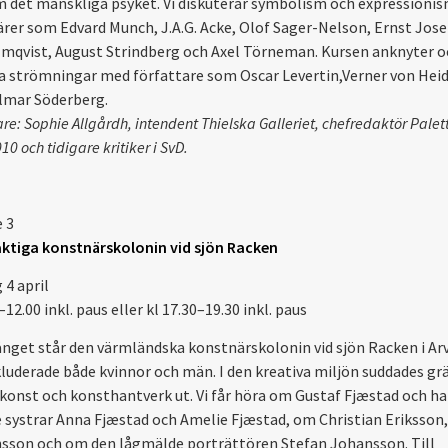
m det mänskliga psyket. Vi diskuterar symbolism och expressioni
rer som Edvard Munch, J.A.G. Acke, Olof Sager-Nelson, Ernst Jos
lmqvist, August Strindberg och Axel Törneman. Kursen anknyter oc
ra strömningar med författare som Oscar Levertin,Verner von He
lmar Söderberg.
re: Sophie Allgårdh, intendent
Thielska Galleriet, chefredaktör Palet
0 och tidigare kritiker i SvD.
e 3
aktiga konstnärskolonin vid sjön Racken
 4 april
–12.00 inkl. paus eller kl 17.30–19.30 inkl. paus
fånget står den värmländska konstnärskolonin vid sjön Racken i Ar
luderade både kvinnor och män. I den kreativa miljön suddades gr
konst och konsthantverk ut. Vi får höra om Gustaf Fjæstad och h
 systrar Anna Fjæstad och Amelie Fjæstad, om Christian Eriksson,
sson och om den lågmälde porträttören Stefan Johansson. Till