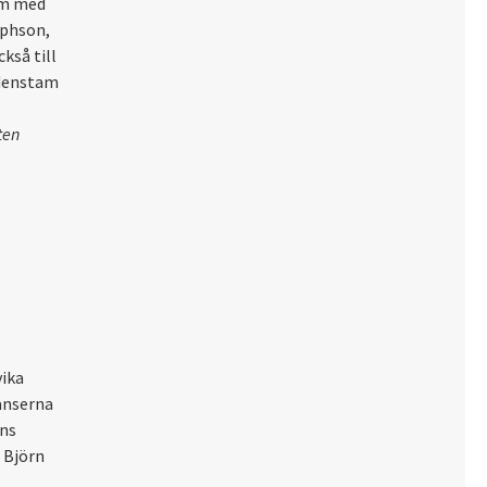
sm med
ephson,
kså till
idenstam
ten
vika
änserna
ans
 Björn