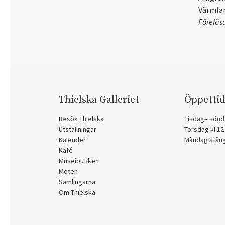
Värmlan
Föreläs
Thielska Galleriet
Öppettid
Besök Thielska
Tisdag– sönd
Utställningar
Torsdag kl 1
Kalender
Måndag stän
Kafé
Museibutiken
Möten
Samlingarna
Om Thielska