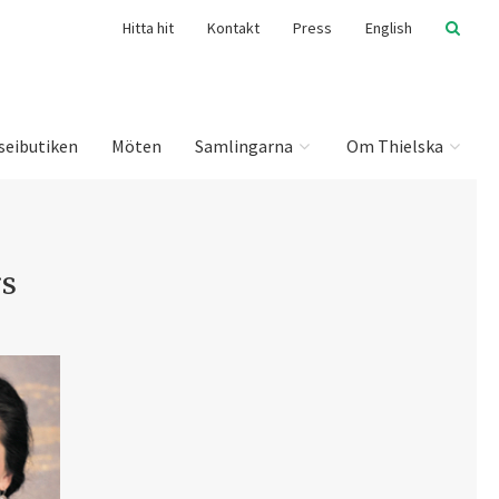
Hitta hit
Kontakt
Press
English
seibutiken
Möten
Samlingarna
Om Thielska
rs