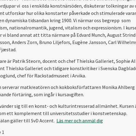
ördjupar vi oss i enskilda konstnärsöden, diskuterar tolkningar av
mt utforskar hur olika konstarter påverkade och stimulerade vara
en dynamiska tidsandan kring 1900. Vi närmar oss begrepp som
sm, nationalromantik, jugend, vitalism och expressionism. I kurs
vi bland annat att titta närmare på Edvard Munch, August Strind
rsson, Anders Zorn, Bruno Liljefors, Eugène Jansson, Carl Wilhel
Fjæstad.
are är Patrik Steorn, docent och chef Thielska Galleriet, Sophie Al
nt Thielska Galleriet och tidigare konstkritiker i Svenska Dagbla
oglund, chef för Rackstadmuseet i Arvika.
n serverar matkreatören och kokboksförfattaren Monika Ahlberg
ande förtäring, som ingår i kursavgiften.
vänder sig till en konst- och kulturintresserad allmänhet. Kursen 
om ett komplement till universitetsstudier i konstvetenskap.
lan gäller till SvD Accent.
Läs mer och anmäl dig
e 1