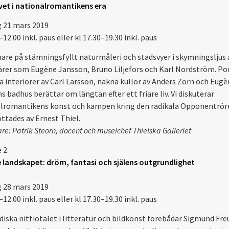
vet i nationalromantikens era
 21 mars 2019
–12.00 inkl. paus eller kl 17.30–19.30 inkl. paus
are på stämningsfyllt naturmåleri och stadsvyer i skymningsljus 
rer som Eugène Jansson, Bruno Liljefors och Karl Nordström. Po
sa interiörer av Carl Larsson, nakna kullor av Anders Zorn och Eugè
 badhus berättar om längtan efter ett friare liv. Vi diskuterar
lromantikens konst och kampen kring den radikala Opponentrör
ttades av Ernest Thiel.
re: Patrik Steorn, docent och museichef Thielska Galleriet
e 2
e landskapet: dröm, fantasi och själens outgrundlighet
 28 mars 2019
–12.00 inkl. paus eller kl 17.30–19.30 inkl. paus
diska nittiotalet i litteratur och bildkonst förebådar Sigmund Fre