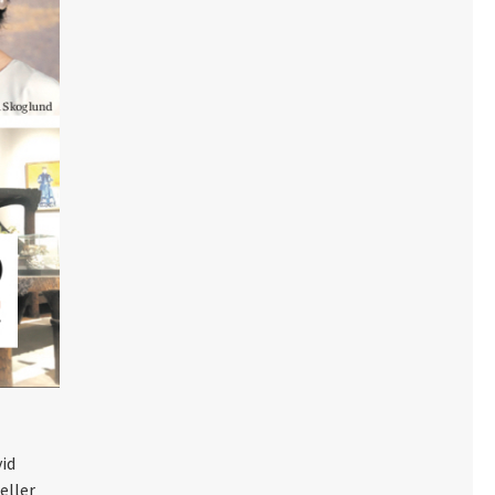
id
eller