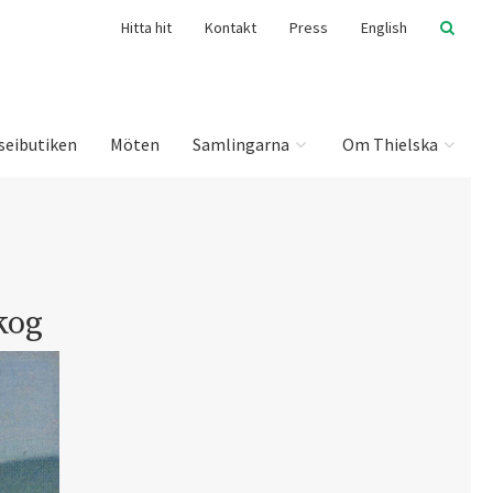
Hitta hit
Kontakt
Press
English
seibutiken
Möten
Samlingarna
Om Thielska
kog