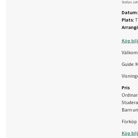
Stefan Jo
Datum:
Plats:
T
Arrangö
Köp bil
Välkomm
Guide: 
Visning
Pris
Ordinari
Studera
Barn und
Förköp 
Köp bil