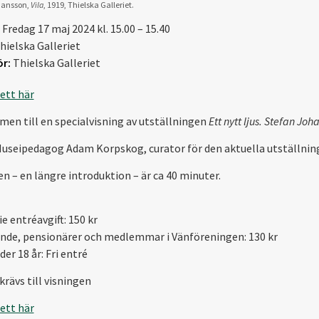
hansson,
Vila
, 1919, Thielska Galleriet.
Fredag 17 maj 2024 kl. 15.00 – 15.40
hielska Galleriet
r:
Thielska Galleriet
jett här
en till en specialvisning av utställningen
Ett nytt ljus. Stefan Joh
Museipedagog Adam Korpskog, curator för den aktuella utställnin
en – en längre introduktion – är ca 40 minuter.
e entréavgift: 150 kr
nde, pensionärer och medlemmar i Vänföreningen: 130 kr
er 18 år: Fri entré
krävs till visningen
jett här