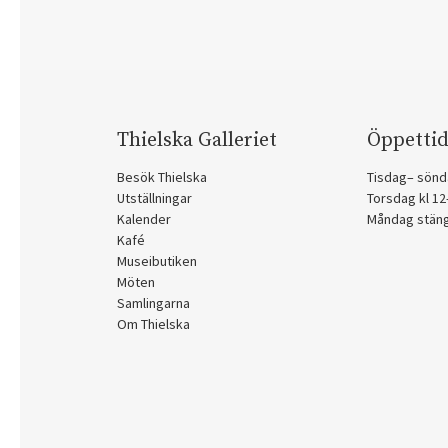
Thielska Galleriet
Öppettid
Besök Thielska
Tisdag– sönd
Utställningar
Torsdag kl 1
Kalender
Måndag stän
Kafé
Museibutiken
Möten
Samlingarna
Om Thielska