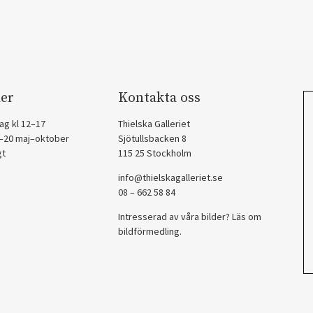
er
Kontakta oss
ag kl 12–17
Thielska Galleriet
2–20 maj–oktober
Sjötullsbacken 8
gt
115 25 Stockholm
info@thielskagalleriet.se
08 – 662 58 84
Intresserad av våra bilder? Läs om
bildförmedling
.