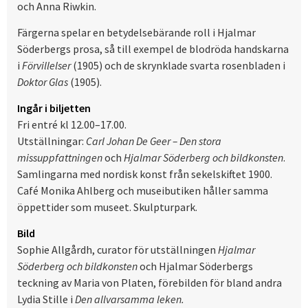
och Anna Riwkin.
Färgerna spelar en betydelsebärande roll i Hjalmar
Söderbergs prosa, så till exempel de blodröda handskarna
i
Förvillelser
(1905) och de skrynklade svarta rosenbladen i
Doktor Glas
(1905).
Ingår i biljetten
Fri entré kl 12.00–17.00.
Utställningar:
Carl Johan De Geer – Den stora
missuppfattningen
och
Hjalmar Söderberg och bildkonsten
.
Samlingarna med nordisk konst från sekelskiftet 1900.
Café Monika Ahlberg och museibutiken håller samma
öppettider som museet. Skulpturpark.
Bild
Sophie Allgårdh, curator för utställningen
Hjalmar
Söderberg och bildkonsten
och Hjalmar Söderbergs
teckning av Maria von Platen, förebilden för bland andra
Lydia Stille i
Den allvarsamma leken.