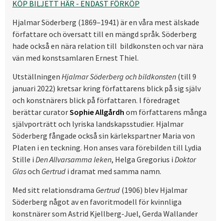
KÖP BILJETT HÄR - ENDAST FÖRKÖP
Hjalmar Söderberg (1869–1941) är en våra mest älskade
författare och översatt till en mängd språk. Söderberg
hade också en nära relation till bildkonsten och var nära
vän med konstsamlaren Ernest Thiel.
Utställningen
Hjalmar Söderberg och bildkonsten
(till 9
januari 2022) kretsar kring författarens blick på sig själv
och konstnärers blick på författaren. I föredraget
berättar curator
Sophie Allgårdh
om författarens många
självporträtt och lyriska landskapsstudier. Hjalmar
Söderberg fångade också sin kärlekspartner Maria von
Platen i en teckning. Hon anses vara förebilden till Lydia
Stille i
Den Allvarsamma leken
, Helga Gregorius i
Doktor
Glas
och
Gertrud
i dramat med samma namn.
Med sitt relationsdrama
Gertrud
(1906) blev Hjalmar
Söderberg något av en favoritmodell för kvinnliga
konstnärer som Astrid Kjellberg-Juel, Gerda Wallander