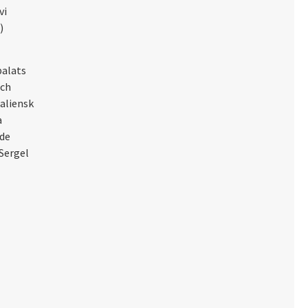
vi
)
palats
och
aliensk
a
ade
Sergel