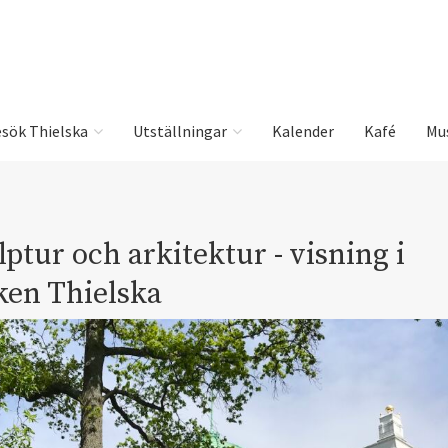
sök Thielska
Utställningar
Kalender
Kafé
Mu
ptur och arkitektur - visning i
ken Thielska