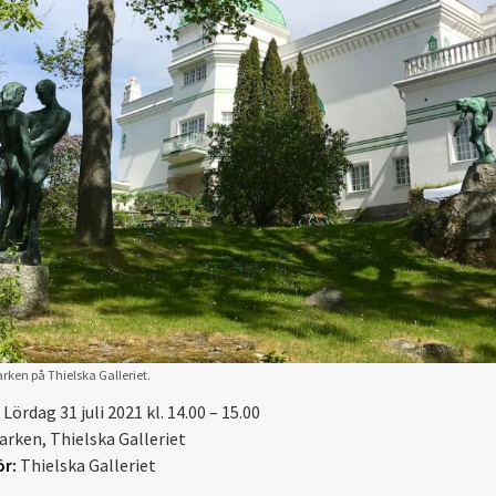
rken på Thielska Galleriet.
Lördag 31 juli 2021 kl. 14.00 – 15.00
arken, Thielska Galleriet
r:
Thielska Galleriet