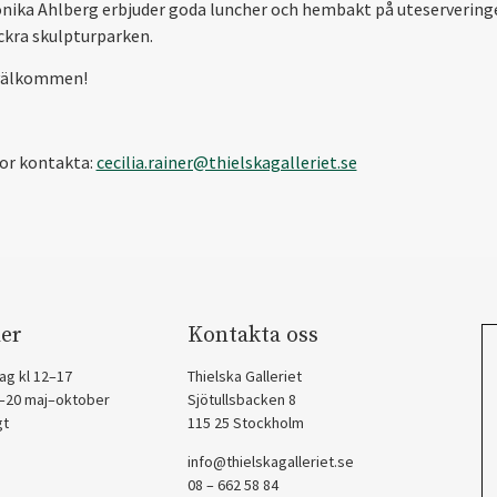
nika Ahlberg erbjuder goda luncher och hembakt på uteservering
ackra skulpturparken.
välkommen!
gor kontakta:
cecilia.rainer@thielskagalleriet.se
er
Kontakta oss
ag kl 12–17
Thielska Galleriet
2–20 maj–oktober
Sjötullsbacken 8
gt
115 25 Stockholm
info@thielskagalleriet.se
08 – 662 58 84