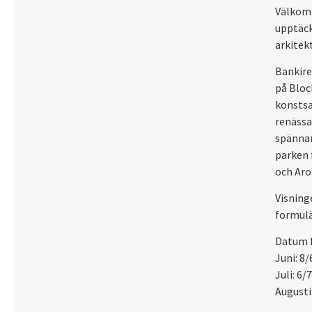
Välkomm
upptäck
arkitekt
Bankire
på Bloc
konstsa
renässa
spännan
parken 
och Aro
Visning
formulä
Datum f
Juni: 8/
Juli: 6/
Augusti: