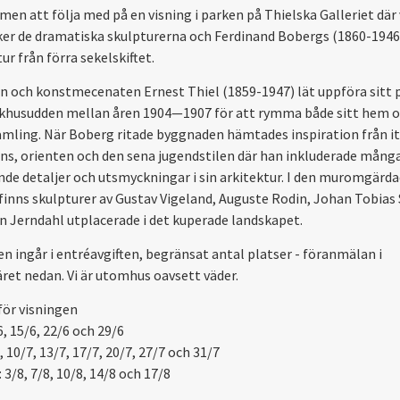
en att följa med på en visning i parken på Thielska Galleriet där 
er de dramatiska skulpturerna och Ferdinand Bobergs (1860-1946
ur från förra sekelskiftet.
n och konstmecenaten Ernest Thiel (1859-1947) lät uppföra sitt 
khusudden mellan åren 1904—1907 för att rymma både sitt hem 
mling. När Boberg ritade byggnaden hämtades inspiration från it
ns, orienten och den sena jugendstilen där han inkluderade mång
de detaljer och utsmyckningar i sin arkitektur. I den muromgärd
finns skulpturer av Gustav Vigeland, Auguste Rodin, Johan Tobias 
n Jerndahl utplacerade i det kuperade landskapet.
en ingår i entréavgiften, begränsat antal platser - föranmälan i
ret nedan. Vi är utomhus oavsett väder.
ör visningen
6, 15/6, 22/6 och 29/6
7, 10/7, 13/7, 17/7, 20/7, 27/7 och 31/7
 3/8, 7/8, 10/8, 14/8 och 17/8