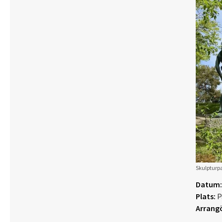
Skulpturpa
Datum:
Plats:
P
Arrangö