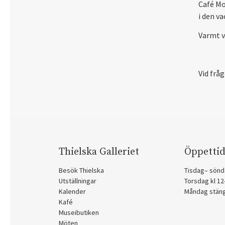
Café Mo
i den v
Varmt 
Vid frå
Thielska Galleriet
Öppettid
Besök Thielska
Tisdag– sönd
Utställningar
Torsdag kl 1
Kalender
Måndag stän
Kafé
Museibutiken
Möten