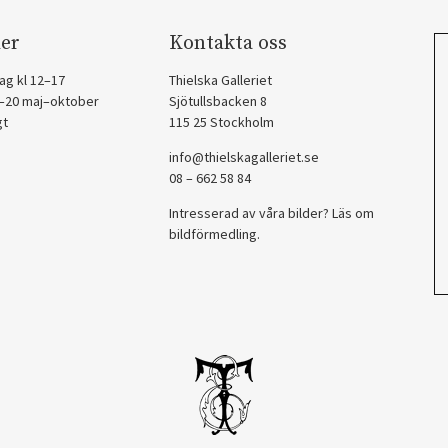
er
Kontakta oss
ag kl 12–17
Thielska Galleriet
2–20 maj–oktober
Sjötullsbacken 8
gt
115 25 Stockholm
info@thielskagalleriet.se
08 – 662 58 84
Intresserad av våra bilder? Läs om
bildförmedling
.