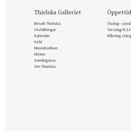
Thielska Galleriet
Öppettid
Besök Thielska
Tisdag– sönd
Utställningar
Torsdag kl 1
Kalender
Måndag stän
Kafé
Museibutiken
Möten
Samlingarna
Om Thielska