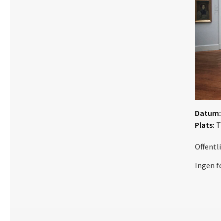
Datum:
Plats:
T
Offentl
Ingen f