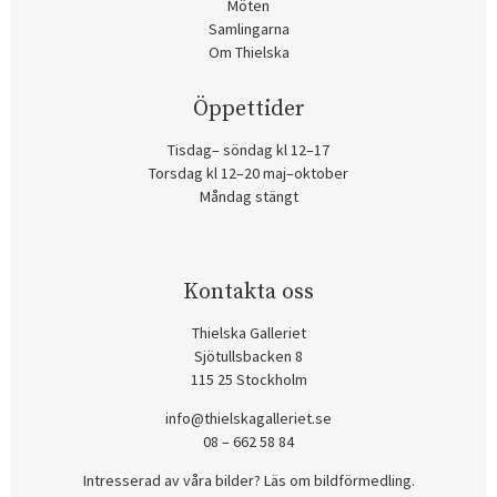
Möten
Samlingarna
Om Thielska
Öppettider
Tisdag– söndag kl 12–17
Torsdag kl 12–20 maj–oktober
Måndag stängt
Kontakta oss
Thielska Galleriet
Sjötullsbacken 8
115 25 Stockholm
info@thielskagalleriet.se
08 – 662 58 84
Intresserad av våra bilder? Läs om bildförmedling
.