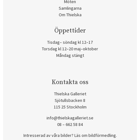
Möten
Samlingarna
Om Thielska
Öppettider
Tisdag– söndag kl 12–17
Torsdag kl 12–20 maj–oktober
Måndag stängt
Kontakta oss
Thielska Galleriet
Sjötullsbacken 8
115 25 Stockholm
info@thielskagalleriet.se
08 – 662 58 84
Intresserad av våra bilder? Läs om bildförmedling
.