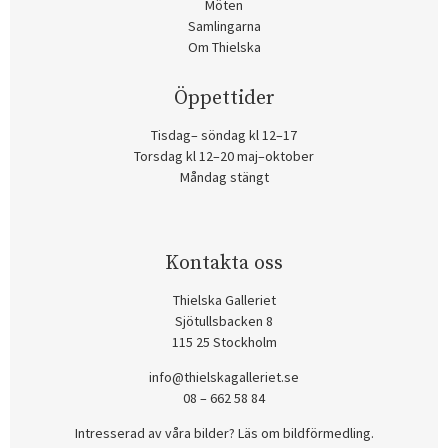
Möten
Samlingarna
Om Thielska
Öppettider
Tisdag– söndag kl 12–17
Torsdag kl 12–20 maj–oktober
Måndag stängt
Kontakta oss
Thielska Galleriet
Sjötullsbacken 8
115 25 Stockholm
info@thielskagalleriet.se
08 – 662 58 84
Intresserad av våra bilder? Läs om bildförmedling
.