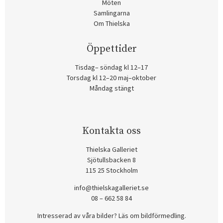
Möten
Samlingarna
Om Thielska
Öppettider
Tisdag– söndag kl 12–17
Torsdag kl 12–20 maj–oktober
Måndag stängt
Kontakta oss
Thielska Galleriet
Sjötullsbacken 8
115 25 Stockholm
info@thielskagalleriet.se
08 – 662 58 84
Intresserad av våra bilder? Läs om bildförmedling
.