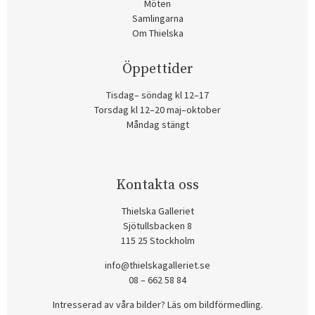
Möten
Samlingarna
Om Thielska
Öppettider
Tisdag– söndag kl 12–17
Torsdag kl 12–20 maj–oktober
Måndag stängt
Kontakta oss
Thielska Galleriet
Sjötullsbacken 8
115 25 Stockholm
info@thielskagalleriet.se
08 – 662 58 84
Intresserad av våra bilder? Läs om bildförmedling
.