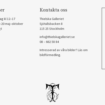
er
Kontakta oss
ag kl 12–17
Thielska Galleriet
2–20 maj–oktober
Sjötullsbacken 8
gt
115 25 Stockholm
info@thielskagalleriet.se
08 – 662 58 84
Intresserad av våra bilder? Läs om
bildförmedling
.