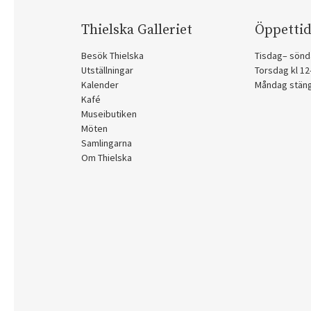
Thielska Galleriet
Öppettid
Besök Thielska
Tisdag– sönd
Utställningar
Torsdag kl 1
Kalender
Måndag stän
Kafé
Museibutiken
Möten
Samlingarna
Om Thielska