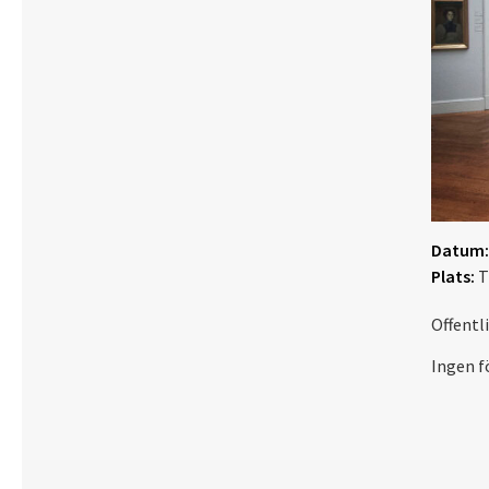
Datum:
Plats:
T
Offentl
Ingen f