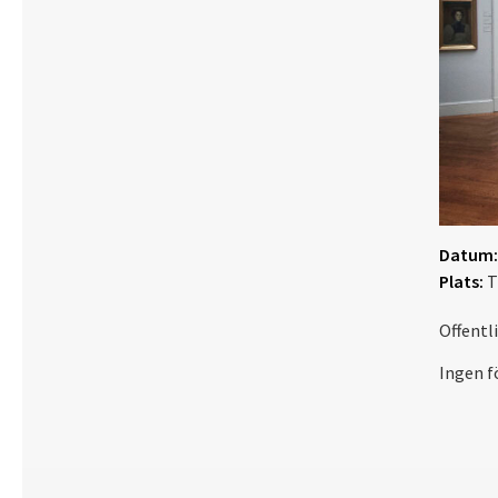
Datum:
Plats:
T
Offentl
Ingen f