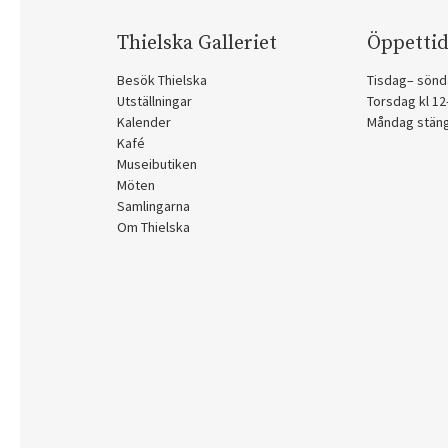
Thielska Galleriet
Öppettid
Besök Thielska
Tisdag– sönd
Utställningar
Torsdag kl 1
Kalender
Måndag stän
Kafé
Museibutiken
Möten
Samlingarna
Om Thielska