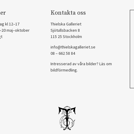
er
Kontakta oss
ag kl 12–17
Thielska Galleriet
2–20 maj–oktober
Sjötullsbacken 8
gt
115 25 Stockholm
info@thielskagalleriet.se
08 – 662 58 84
Intresserad av våra bilder? Läs om
bildförmedling
.