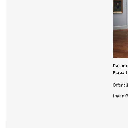
Datum:
Plats:
T
Offentl
Ingen f