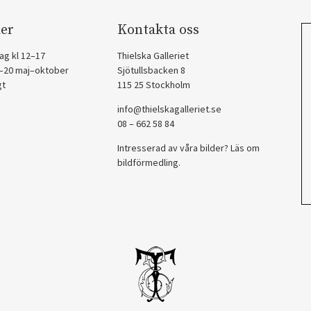
er
Kontakta oss
ag kl 12–17
Thielska Galleriet
2–20 maj–oktober
Sjötullsbacken 8
gt
115 25 Stockholm
info@thielskagalleriet.se
08 – 662 58 84
Intresserad av våra bilder? Läs om
bildförmedling
.