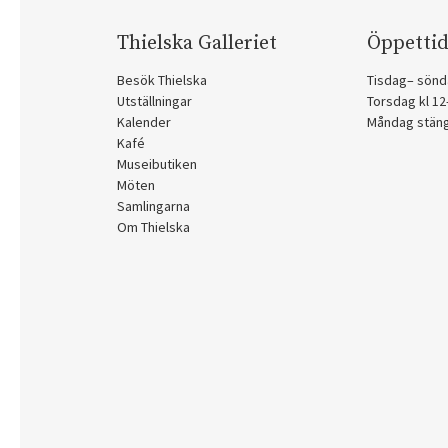
Thielska Galleriet
Öppettid
Besök Thielska
Tisdag– sönd
Utställningar
Torsdag kl 1
Kalender
Måndag stän
Kafé
Museibutiken
Möten
Samlingarna
Om Thielska