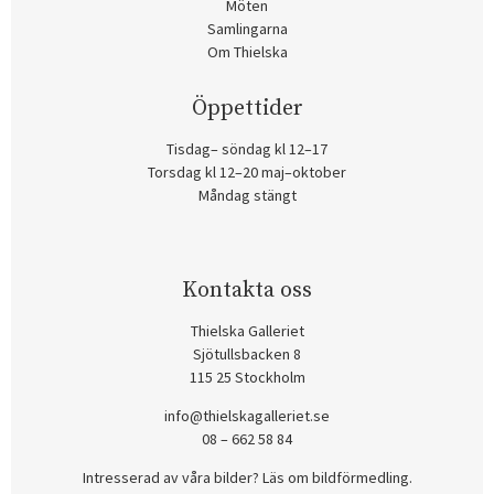
Möten
Samlingarna
Om Thielska
Öppettider
Tisdag– söndag kl 12–17
Torsdag kl 12–20 maj–oktober
Måndag stängt
Kontakta oss
Thielska Galleriet
Sjötullsbacken 8
115 25 Stockholm
info@thielskagalleriet.se
08 – 662 58 84
Intresserad av våra bilder? Läs om bildförmedling
.