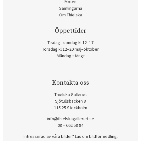
Möten
Samlingarna
Om Thielska
Öppettider
Tisdag– söndag kl 12–17
Torsdag kl 12–20 maj–oktober
Måndag stängt
Kontakta oss
Thielska Galleriet
Sjötullsbacken 8
115 25 Stockholm
info@thielskagalleriet.se
08 – 662 58 84
Intresserad av våra bilder? Läs om bildförmedling
.