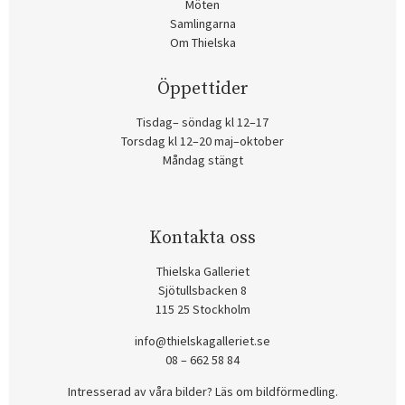
Möten
Samlingarna
Om Thielska
Öppettider
Tisdag– söndag kl 12–17
Torsdag kl 12–20 maj–oktober
Måndag stängt
Kontakta oss
Thielska Galleriet
Sjötullsbacken 8
115 25 Stockholm
info@thielskagalleriet.se
08 – 662 58 84
Intresserad av våra bilder? Läs om bildförmedling
.