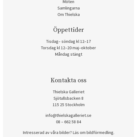
Möten
Samlingarna
Om Thielska
Öppettider
Tisdag– söndag kl 12–17
Torsdag kl 12–20 maj–oktober
Måndag stängt
Kontakta oss
Thielska Galleriet
Sjötullsbacken 8
115 25 Stockholm
info@thielskagalleriet.se
08 – 662 58 84
Intresserad av våra bilder? Läs om bildförmedling
.