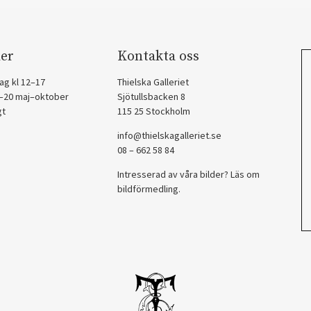
er
Kontakta oss
ag kl 12–17
Thielska Galleriet
2–20 maj–oktober
Sjötullsbacken 8
gt
115 25 Stockholm
info@thielskagalleriet.se
08 – 662 58 84
Intresserad av våra bilder? Läs om
bildförmedling
.