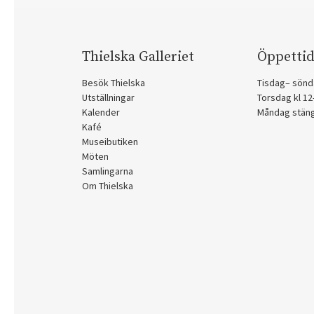
Thielska Galleriet
Öppettid
Besök Thielska
Tisdag– sönd
Utställningar
Torsdag kl 1
Kalender
Måndag stän
Kafé
Museibutiken
Möten
Samlingarna
Om Thielska