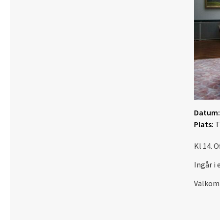
Datum:
Plats:
T
Kl 14. O
Ingår i
Välkom