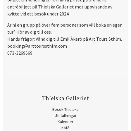
entrébiljett på Thielska Galleriet mot uppvisande av
kvitto vid ett besök under 2024.
Är ni en grupp på över fem personer som vill boka en egen
tur? Hör av dig till oss.
Har du frågor: Vänd dig till Emil Åkerö på Art Tours Sthlm.
booking@arttourssthlm.com
073-3269669
Thielska Galleriet
Besök Thielska
Utställningar
Kalender
Kafé