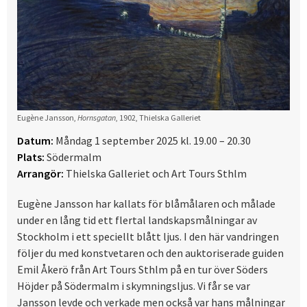
Eugène Jansson,
Hornsgatan
, 1902, Thielska Galleriet
Datum:
Måndag 1 september 2025 kl. 19.00 – 20.30
Plats:
Södermalm
Arrangör:
Thielska Galleriet och Art Tours Sthlm
Eugène Jansson har kallats för blåmålaren och målade
under en lång tid ett flertal landskapsmålningar av
Stockholm i ett speciellt blått ljus. I den här vandringen
följer du med konstvetaren och den auktoriserade guiden
Emil Åkerö från Art Tours Sthlm på en tur över Söders
Höjder på Södermalm i skymningsljus. Vi får se var
Jansson levde och verkade men också var hans målningar