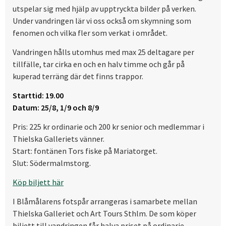
utspelar sig med hjälp av upptryckta bilder på verken.
Under vandringen lär vi oss också om skymning som
fenomen och vilka fler som verkat i området.
Vandringen hålls utomhus med max 25 deltagare per
tillfälle, tar cirka en och en halv timme och går på
kuperad terräng där det finns trappor.
Starttid: 19.00
Datum: 25/8, 1/9 och 8/9
Pris: 225 kr ordinarie och 200 kr senior och medlemmar i
Thielska Galleriets vänner.
Start: fontänen Tors fiske på Mariatorget.
Slut: Södermalmstorg.
Köp biljett här
I Blåmålarens fotspår arrangeras i samarbete mellan
Thielska Galleriet och Art Tours Sthlm. De som köper
biljett till vandringen får halva priset på ordinarie