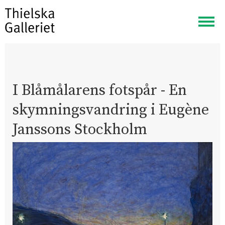
Visa
meny
I Blåmålarens fotspår - En
skymningsvandring i Eugène
Janssons Stockholm