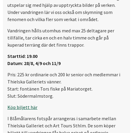
utspelar sig med hjälp av upptryckta bilder på verken.
Under vandringen lär vi oss också om skymning som
fenomen och vilka fler som verkat i området.
Vandringen hålls utomhus med max 25 deltagare per
tillfälle, tar cirka en och en halv timme och går på
kuperad terräng där det finns trappor.
Starttid: 19.00
Datum: 28/8, 4/9 och 11/9
Pris: 225 kr ordinarie och 200 kr senior och medlemmar i
Thielska Galleriets vänner.
Start: fontänen Tors fiske på Mariatorget.
Slut: Södermalmstorg.
Köp biljett här
I Blåmålarens fotspår arrangeras i samarbete mellan
Thielska Galleriet och Art Tours Sthlm. De som köper
biljett till vandringen får halva priset på ordinarie