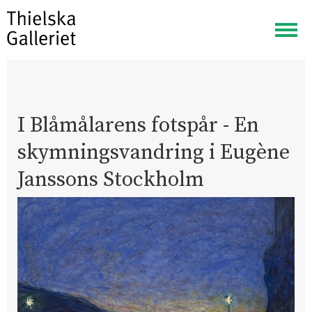
Visa
meny
I Blåmålarens fotspår - En
skymningsvandring i Eugène
Janssons Stockholm