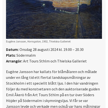
Eugène Jansson,
Hornsgatan
, 1902, Thielska Galleriet
Datum:
Onsdag 28 augusti 2024 kl. 19.00 – 20.30
Plats:
Södermalm
Arrangör:
Art Tours Sthlm och Thielska Galleriet
Eugène Jansson har kallats för blåmålaren och målade
under en lång tid ett flertal landskapsmålningar av
Stockholm i ett speciellt blått ljus. I den här vandringen
följer du med konstvetaren och den auktoriserade guiden
Emil Åkerö från Art Tours Sthlm på en tur över Söders
Höjder på Södermalm i skymningsljus. Vi får se var
Jansson levde och verkade men också var hans målningar