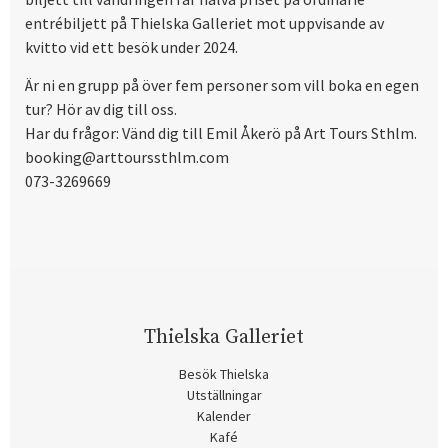
entrébiljett på Thielska Galleriet mot uppvisande av
kvitto vid ett besök under 2024.
Är ni en grupp på över fem personer som vill boka en egen
tur? Hör av dig till oss.
Har du frågor: Vänd dig till Emil Åkerö på Art Tours Sthlm.
booking@arttourssthlm.com
073-3269669
Thielska Galleriet
Besök Thielska
Utställningar
Kalender
Kafé